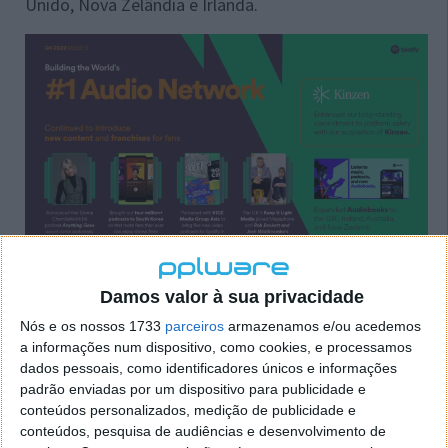
Unido, Nova Zelândia e Irlanda.
Serviço de streaming teve um ano muito
Damos valor à sua privacidade
ativo
Nós e os nossos 1733
parceiros
armazenamos e/ou acedemos
a informações num dispositivo, como cookies, e processamos
Além disso, a empresa no final do ano passado
dados pessoais, como identificadores únicos e informações
padrão enviadas por um dispositivo para publicidade e
lançou o suporte para cobrança através da Google
conteúdos personalizados, medição de publicidade e
Play Store. No caso da Apple, com o futuro acesso a
conteúdos, pesquisa de audiências e desenvolvimento de
novas lojas de apps e eventualmente de novos meios