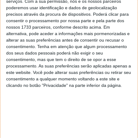
serviços.
Com a sua permissão, nós e os nossos parceiros
de pagamentos, também vão existir muitas
poderemos usar identificação e dados de geolocalização
mudanças importantes.
precisos através da procura de dispositivos. Poderá clicar para
consentir o processamento por nossa parte e pela parte dos
Estes novos valores do Spotify mostram como a
nossos 1733 parceiros, conforme descrito acima. Em
empresa está a conseguir reagir a todos os
alternativa, pode aceder a informações mais pormenorizadas e
problemas que afetam a indústria. O seu crescimento
alterar as suas preferências antes de consentir ou recusar o
de utilizadores pagantes foi de 14% no último ano e
consentimento.
Tenha em atenção que algum processamento
isso revela que este serviço ainda consegue atrair
dos seus dados pessoais poderá não exigir o seu
novos utilizadores.
consentimento, mas que tem o direito de se opor a esse
processamento. As suas preferências serão aplicadas apenas a
Apresentação de resultados do 3º trimestre de
este website. Você pode alterar suas preferências ou retirar seu
consentimento a qualquer momento voltando a este site e
2022 do Spotify
clicando no botão "Privacidade" na parte inferior da página.