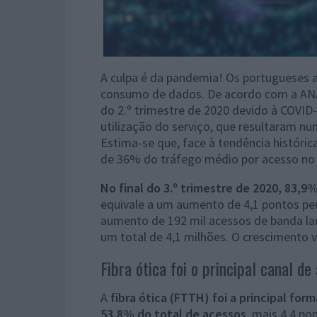
A culpa é da pandemia! Os portugueses a
consumo de dados. De acordo com a ANA
do 2.º trimestre de 2020 devido à COVID
utilização do serviço, que resultaram n
Estima-se que, face à tendência históri
de 36% do tráfego médio por acesso no 2
No final do 3.º trimestre de 2020, 83,9
equivale a um aumento de 4,1 pontos pe
aumento de 192 mil acessos de banda lar
um total de 4,1 milhões. O crescimento v
Fibra ótica foi o principal canal de
A
fibra ótica (FTTH) foi a principal fo
53,8% do total de acessos
, mais 4,4 po