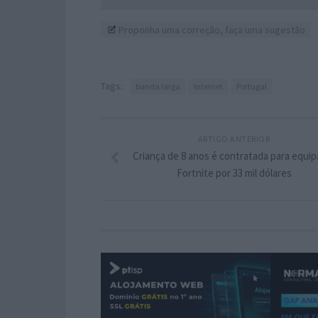
Proponha uma correção, faça uma sugestão
Tags:
banda larga
Internet
Portugal
ARTIGO ANTERIOR
Criança de 8 anos é contratada para equip
Fortnite por 33 mil dólares