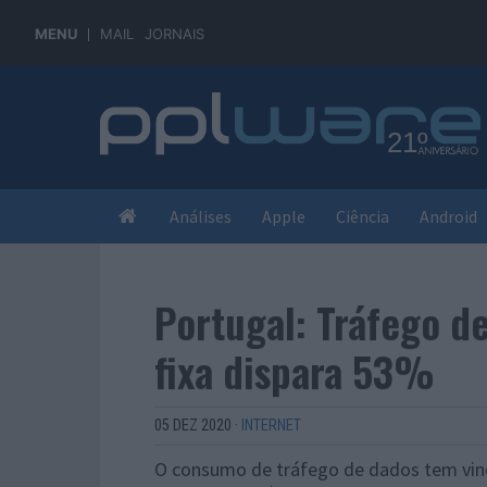
MENU
MAIL
JORNAIS
Análises
Apple
Ciência
Android
Portugal: Tráfego d
fixa dispara 53%
05 DEZ 2020
·
INTERNET
O consumo de tráfego de dados tem vin