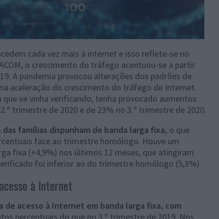
cedem cada vez mais à internet e isso reflete-se no
COM, o crescimento do tráfego acentuou-se a partir
-19. A pandemia provocou alterações dos padrões de
uma aceleração do crescimento do tráfego de Internet.
ca que se vinha verificando, tenha provocado aumentos
.º trimestre de 2020 e de 23% no 3.º trimestre de 2020.
% das famílias dispunham de banda larga fixa,
o que
rcentuais face ao trimestre homólogo. Houve um
ga fixa (+4,9%) nos últimos 12 meses, que atingiram
erificado foi inferior ao do trimestre homólogo (5,3%).
 acesso à Internet
rma de acesso à Internet em banda larga fixa, com
ntos percentuais do que no 3.º trimestre de 2019. Nos