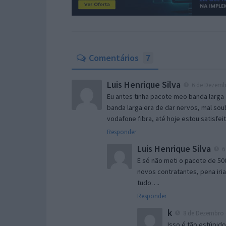
Comentários
7
Luis Henrique Silva
6 de Dezembr
Eu antes tinha pacote meo banda larga 
banda larga era de dar nervos, mal soub
vodafone fibra, até hoje estou satisfei
Responder
Luis Henrique Silva
6
E só não meti o pacote de 50
novos contratantes, pena iri
tudo….
Responder
k
8 de Dezembro d
Isso é tão estúpido