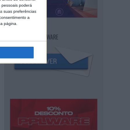
 pessoais poderá
s suas preferências
 consentimento a
da página.
NEWSLETTER PPLWARE