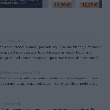
o de 2020 às 00:21
aqui na Charneca, Pombal, pois adsl aqui era uma miséria, e mesmo a
e que estavam a instalar fibra aqui nas ruas, mudei logo para a
to e já renovei contrato tv-net-voz para 200mb está ainda melhor
 de Dezembro de 2020 às 00:24
0megas pois os antigos clientes não têm as mesma regalias que os
a pagar menos que o que coloquei, mas pronto, não se pode querer
e 2020 às 01:15
. Deviam premiar de alguma forma clientes leais mais antigos. No