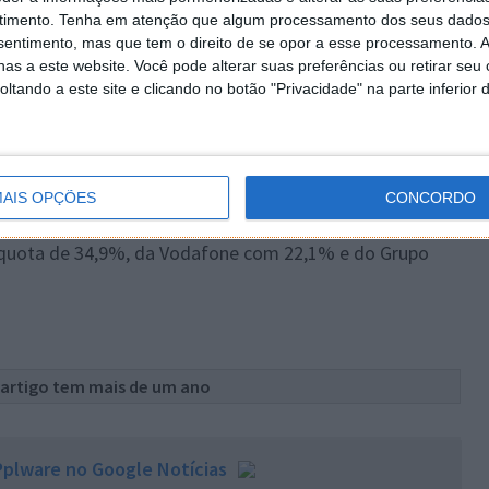
timento.
Tenha em atenção que algum processamento dos seus dados
nsentimento, mas que tem o direito de se opor a esse processamento. A
 MEO tinha uma quota de 40,4%, o Grupo NOS tinha
as a este website. Você pode alterar suas preferências ou retirar seu
 uma quota de 20,4% e o Grupo NOWO/ONITELECOM 3,6%.
tando a este site e clicando no botão "Privacidade" na parte inferior 
sidenciais, a MEO tinha uma quota de subscritores de
,4%, a Vodafone com (19,5%) e o Grupo
AIS OPÇÕES
CONCORDO
ga fixa, a MEO tinha no final de setembro uma quota de
quota de 34,9%, da Vodafone com 22,1% e do Grupo
 artigo tem mais de um ano
plware no Google Notícias