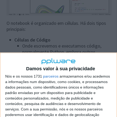
O notebook é organizado em células. Há dois tipos
principais:
Células de Código
Onde escrevemos e executamos código,
normalmente Python, embora outros
idiomas também sejam suportados.
(Ao executar a célula, o resultado aparece
Damos valor à sua privacidade
imediatamente abaixo (valores, tabelas,
gráficos, erros, etc.))
Nós e os nossos 1731
parceiros
armazenamos e/ou acedemos
a informações num dispositivo, como cookies, e processamos
Células de Markdown
dados pessoais, como identificadores únicos e informações
Onde se escreve texto formatado, criando:
padrão enviadas por um dispositivo para publicidade e
Títulos e subtítulos
conteúdos personalizados, medição de publicidade e
Explicações
conteúdos, pesquisa de audiências e desenvolvimento de
Listas
serviços.
Com a sua permissão, nós e os nossos parceiros
poderemos usar identificação e dados de geolocalização
Imagens