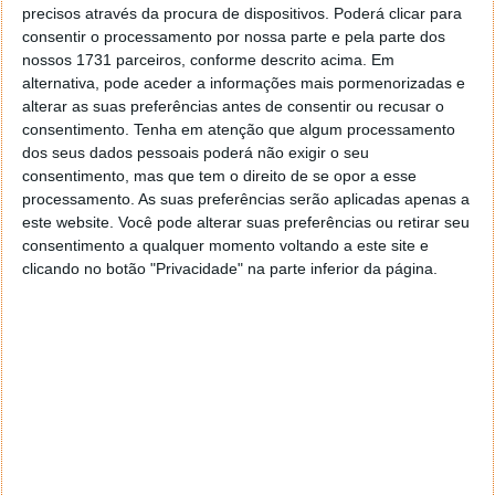
precisos através da procura de dispositivos. Poderá clicar para
Fórmulas matemáticas com LaTeX
consentir o processamento por nossa parte e pela parte dos
nossos 1731 parceiros, conforme descrito acima. Em
Isto torna o notebook ideal para relatórios técnicos,
alternativa, pode aceder a informações mais pormenorizadas e
tutoriais e investigação.
alterar as suas preferências antes de consentir ou recusar o
consentimento.
Tenha em atenção que algum processamento
A plataforma Jupyter Notebooks revolucionou a
dos seus dados pessoais poderá não exigir o seu
forma como aprendemos, explicamos e trabalhamos
consentimento, mas que tem o direito de se opor a esse
com código. A capacidade de misturar programação,
processamento. As suas preferências serão aplicadas apenas a
documentação e visualização num único ambiente
este website. Você pode alterar suas preferências ou retirar seu
faz deles uma ferramenta indispensável para quem
consentimento a qualquer momento voltando a este site e
quer explorar dados, desenvolver modelos ou
clicando no botão "Privacidade" na parte inferior da página.
simplesmente aprender a programar.
Uma das formas mais fáceis e rápidas de usar a
plataforma Jupyter Notebooks é descarregando a
distribuição Anaconda
aqui
, que já traz instalado o
Python e as bibliotecas necessárias.
Jupyter Notebooks