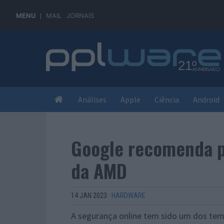
MENU
MAIL
JORNAIS
Análises
Apple
Ciência
Android
Google recomenda p
da AMD
14 JAN 2023
·
HARDWARE
A segurança online tem sido um dos tem