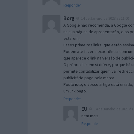
Responder
Borg
14 de Janeiro de 2023 às 11:00
A Google não recomenda, a Google com
na sua página de apresentação, e os pr
estarem.
Esses primeiros links, que estão assin
Podem até fazer a experiência com um 
que aparece o link na versão de publici
O próprio link em si difere, porque há 
permite contabilizar quem vai redireccio
publicitário pago pela marca.
Posto isto, o vosso artigo está errad
um link pago.
Responder
EU
14 de Janeiro de 2023 às 
nem mais
Responder