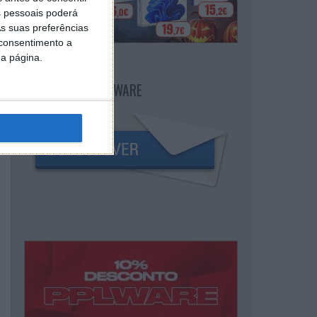
 pessoais poderá
s suas preferências
 consentimento a
da página.
NEWSLETTER PPLWARE