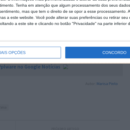
timento.
Tenha em atenção que algum processamento dos seus dados
e o site oficial da empresa é
nsentimento, mas que tem o direito de se opor a esse processamento. A
as a este website. Você pode alterar suas preferências ou retirar seu
tando a este site e clicando no botão "Privacidade" na parte inferior 
 artigo tem mais de um ano
AIS OPÇÕES
CONCORDO
plware no Google Notícias
Autor:
Marisa Pinto
falsa
PRÓXIMO ARTIGO