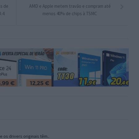
s de
AMD e Apple metem travão e compram até
D.4
menos 40% de chips à TSMC
os drivers originais têm..