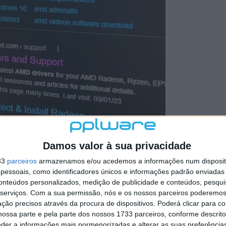
Damos valor à sua privacidade
alsa existe e que, assim que acede, o utilizador é
33
parceiros
armazenamos e/ou acedemos a informações num dispositi
eiros executável suspeito, o qual promete os drivers
essoais, como identificadores únicos e informações padrão enviadas 
Ryzen da AMD.
conteúdos personalizados, medição de publicidade e conteúdos, pesqui
serviços.
Com a sua permissão, nós e os nossos parceiros poderemos 
tetar determinados detalhes duvidosos destas e de
ção precisos através da procura de dispositivos. Poderá clicar para co
roblema está mesmo naqueles utilizadores menos
ossa parte e pela parte dos nossos 1733 parceiros, conforme descrit
editam nos primeiros resultados das pesquisas.
eder a informações mais pormenorizadas e alterar as suas preferência