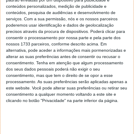
chegar até si.
conteúdos personalizados, medição de publicidade e
conteúdos, pesquisa de audiências e desenvolvimento de
Visite diretamente os sites dos organismos oficiais
serviços.
Com a sua permissão, nós e os nossos parceiros
poderemos usar identificação e dados de geolocalização
É frequente os burlões fazerem-se passar por fontes
precisos através da procura de dispositivos. Poderá clicar para
reconhecidas, fidedignas e oficiais. Visite
consentir o processamento por nossa parte e pela parte dos
diretamente fontes como Portugal.gov.pt,
nossos 1733 parceiros, conforme descrito acima. Em
covid19.min-saude.pt ou WHO.int para aceder às
alternativa, pode aceder a informações mais pormenorizadas e
informações factuais mais recentes sobre a COVID-
alterar as suas preferências antes de consentir ou recusar o
19.
consentimento.
Tenha em atenção que algum processamento
dos seus dados pessoais poderá não exigir o seu
consentimento, mas que tem o direito de se opor a esse
processamento. As suas preferências serão aplicadas apenas a
este website. Você pode alterar suas preferências ou retirar seu
consentimento a qualquer momento voltando a este site e
clicando no botão "Privacidade" na parte inferior da página.