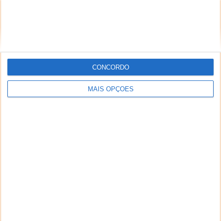
inseridos no sistema sem a devida identificação do
seu autor (nome completo e endereço válido de
email) também poderão ser excluídos.
CONCORDO
PUB
MAIS OPÇÕES