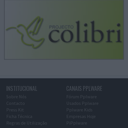
INSTITUCIONAL
CANAIS PPLWARE
Sobre Nós
Fórum Pplware
Contacto
Usados Pplware
Press Kit
Pplware Kids
Ficha Técnica
Empresas Hoje
Regras de Utilização
PiPplware