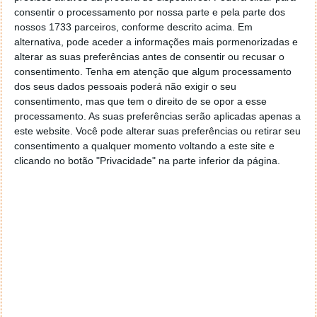
e em claro.
consentir o processamento por nossa parte e pela parte dos
nossos 1733 parceiros, conforme descrito acima. Em
alternativa, pode aceder a informações mais pormenorizadas e
alterar as suas preferências antes de consentir ou recusar o
consentimento.
Tenha em atenção que algum processamento
Este artigo tem mais de um ano
dos seus dados pessoais poderá não exigir o seu
consentimento, mas que tem o direito de se opor a esse
processamento. As suas preferências serão aplicadas apenas a
Acompanhe o Pplware no Google Notícias
este website. Você pode alterar suas preferências ou retirar seu
consentimento a qualquer momento voltando a este site e
clicando no botão "Privacidade" na parte inferior da página.
Proponha uma correção, faça uma sugestão
Autor:
Pedro Simões
Tags:
privacidade
rússia
Segurança
telegram
WhatsApp