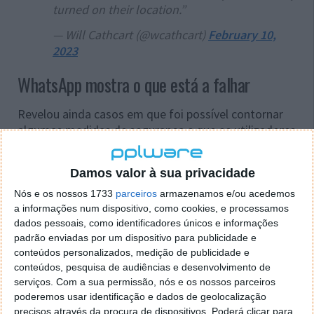
turned on their location.”
— Will Cathcart (@wcathcart)
February 10,
2023
WhatsApp mostra o que está a falhar
Revelou ainda casos em que foi possível contornar
algumas medidas de segurança e que os utilizadores
foram colocados em risco de vida. Aqui a questão foi
que se tornou possível saber a localização exata
Damos valor à sua privacidade
destes, sendo depois possível tomar medidas.
Nós e os nossos 1733
parceiros
armazenamos e/ou acedemos
Não são anormais estas tentativas do WhatsApp e de
a informações num dispositivo, como cookies, e processamos
outros serviços da Meta de mostrar a sua qualidade
dados pessoais, como identificadores únicos e informações
colocando em causa a dos concorrentes. Quer o
padrão enviadas por um dispositivo para publicidade e
conteúdos personalizados, medição de publicidade e
Telegram como outras propostas já fizeram o
conteúdos, pesquisa de audiências e desenvolvimento de
mesmo, em especial quando Pavel Durov colocou em
serviços.
Com a sua permissão, nós e os nossos parceiros
causa a forma como as cópias de segurança eram
poderemos usar identificação e dados de geolocalização
feitas para a Cloud, deixando as conversas acessíveis
precisos através da procura de dispositivos. Poderá clicar para