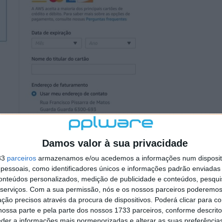
Damos valor à sua privacidade
a, é pedido para indicar qual o plano de suporte que
33
parceiros
armazenamos e/ou acedemos a informações num dispositi
her Suporte Basic - gratuito.
essoais, como identificadores únicos e informações padrão enviadas 
conteúdos personalizados, medição de publicidade e conteúdos, pesqui
serviços.
Com a sua permissão, nós e os nossos parceiros poderemos 
ção precisos através da procura de dispositivos. Poderá clicar para co
ossa parte e pela parte dos nossos 1733 parceiros, conforme descrit
eder a informações mais pormenorizadas e alterar as suas preferência