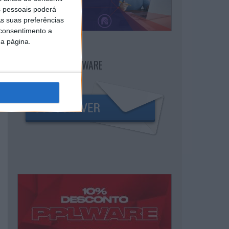
 pessoais poderá
s suas preferências
 consentimento a
da página.
NEWSLETTER PPLWARE