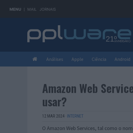
MENU
MAIL
JORNAIS
Análises
Apple
Ciência
Android
Amazon Web Servic
usar?
12 MAR 2024
·
INTERNET
O Amazon Web Services, tal como o nome