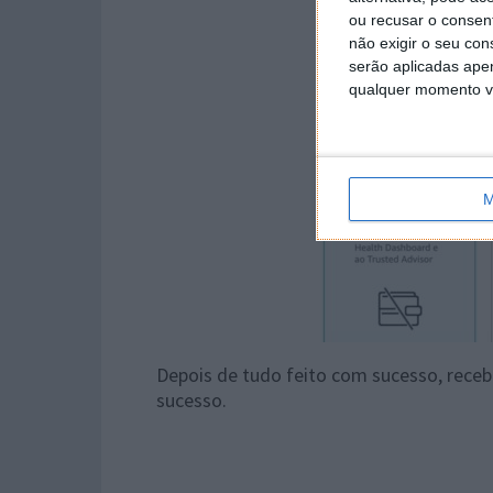
ou recusar o consen
não exigir o seu co
serão aplicadas apen
qualquer momento vol
M
Depois de tudo feito com sucesso, rece
sucesso.