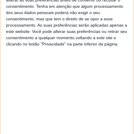
IA?
consentimento.
Tenha em atenção que algum processamento
dos seus dados pessoais poderá não exigir o seu
Há uns tempos, Sam Altman, CEO da OpenAI,
consentimento, mas que tem o direito de se opor a esse
empresa responsável pelo ChatGPT, alertou para a
processamento. As suas preferências serão aplicadas apenas a
necessidade de uma organização semelhante à
este website. Você pode alterar suas preferências ou retirar seu
Agência Internacional de Energia Atómica (AIEA),
consentimento a qualquer momento voltando a este site e
clicando no botão "Privacidade" na parte inferior da página.
para regulamentar a IA e assegurar que a sua
utilização se regia por linhas orientadoras.
Considerando que "se esta tecnologia der errado,
pode dar muito errado", o executivo sugeriu que o
órgão poderia, por exemplo, conceder licenças aos
sistemas de
IA
, ou retirá-las, se não garantissem o
cumprimento dos padrões de segurança.