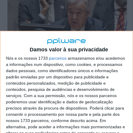
Damos valor à sua privacidade
Nós e os nossos 1733
parceiros
armazenamos e/ou acedemos
António Guterres, secretário-geral da ONU
a informações num dispositivo, como cookies, e processamos
dados pessoais, como identificadores únicos e informações
Conforme alertou Guterres, o conhecimento sobre a
padrão enviadas por um dispositivo para publicidade e
IA está, hoje, concentrado em apenas um grupo de
conteúdos personalizados, medição de publicidade e
empresas e países, uma realidade que pode
conteúdos, pesquisa de audiências e desenvolvimento de
serviços.
Com a sua permissão, nós e os nossos parceiros
"aprofundar as desigualdades globais e transformar
poderemos usar identificação e dados de geolocalização
as divisões digitais em abismos".
precisos através da procura de dispositivos. Poderá clicar para
consentir o processamento por nossa parte e pela parte dos
nossos 1733 parceiros, conforme descrito acima. Em
Qual o propósito deste órgão consultivo para a
alternativa, pode aceder a informações mais pormenorizadas e
alterar as suas preferências antes de consentir ou recusar o