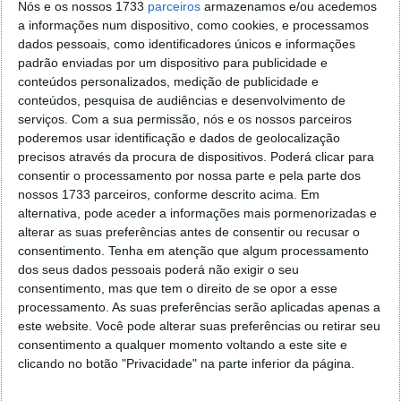
Nós e os nossos 1733
parceiros
armazenamos e/ou acedemos
a informações num dispositivo, como cookies, e processamos
dados pessoais, como identificadores únicos e informações
padrão enviadas por um dispositivo para publicidade e
conteúdos personalizados, medição de publicidade e
Homem que recebeu o primeiro
conteúdos, pesquisa de audiências e desenvolvimento de
serviços.
Com a sua permissão, nós e os nossos parceiros
transplante de coração de porco morre
poderemos usar identificação e dados de geolocalização
após 2 meses
precisos através da procura de dispositivos. Poderá clicar para
consentir o processamento por nossa parte e pela parte dos
nossos 1733 parceiros, conforme descrito acima. Em
09 MAR 2022
·
CIÊNCIA
18 COMENTÁRIOS
alternativa, pode aceder a informações mais pormenorizadas e
Foi um transplante histórico e, na altura, um sucesso.
alterar as suas preferências antes de consentir ou recusar o
No entanto, o americano David Bennet, que recebeu
consentimento.
Tenha em atenção que algum processamento
dos seus dados pessoais poderá não exigir o seu
um coração de porco geneticamente modificado,
consentimento, mas que tem o direito de se opor a esse
morreu agora, dois meses depois.
processamento. As suas preferências serão aplicadas apenas a
este website. Você pode alterar suas preferências ou retirar seu
O hospital de Maryland, que acolheu a cirurgia
consentimento a qualquer momento voltando a este site e
pioneira, anunciou hoje o óbito.
clicando no botão "Privacidade" na parte inferior da página.