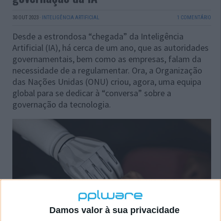
30 OUT 2023
·
INTELIGÊNCIA ARTIFICIAL
1 COMENTÁRIO
Desde a estrondosa “chegada” da Inteligência
Artificial (IA), há cerca de um ano, que as autoridades
governamentais, bem como as empresas, falam da
necessidade de a regulamentar. Ora, a Organização
das Nações Unidas (ONU) criou, agora, uma equipa
global para se dedicar à “conversa” sobre a
governação da tecnologia.
Damos valor à sua privacidade