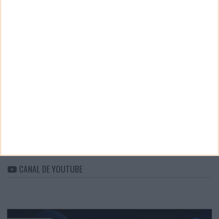
Teste a velocidade da sua Internet
CATEGORIAS
Categorias
ARQUIVO
Arquivo
CANAL DE YOUTUBE