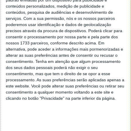
padrão enviadas por um dispositivo para publicidade e
conteúdos personalizados, medição de publicidade e
conteúdos, pesquisa de audiências e desenvolvimento de
Android Auto com problemas com a IA
serviços.
Com a sua permissão, nós e os nossos parceiros
poderemos usar identificação e dados de geolocalização
O problema parece ser mais comum entre aqueles
precisos através da procura de dispositivos. Poderá clicar para
que ligam os seus telefones aos carros via Bluetooth,
consentir o processamento por nossa parte e pela parte dos
levando alguns a suspeitar que a latência da ligação
nossos 1733 parceiros, conforme descrito acima. Em
possa ser a culpada. Outro utilizador relatou que a
alternativa, pode aceder a informações mais pormenorizadas e
alterar as suas preferências antes de consentir ou recusar o
aplicação Gemini normal também apresenta o
consentimento.
Tenha em atenção que algum processamento
mesmo problema ao interagir com a mesma no
dos seus dados pessoais poderá não exigir o seu
veículo. Alguns recorreram a baixar o volume para
consentimento, mas que tem o direito de se opor a esse
evitar que o assistente pare automaticamente.
processamento. As suas preferências serão aplicadas apenas a
este website. Você pode alterar suas preferências ou retirar seu
O bug gerou um debate sobre a estabilidade dos
consentimento a qualquer momento voltando a este site e
assistentes virtuais em ambientes automóveis, onde
clicando no botão "Privacidade" na parte inferior da página.
estes parâmetros são essenciais. Os atrasos de áudio
e as interrupções na comunicação podem ter um
impacto significativo na experiência do utilizador,
algo que não é de todo desejado.