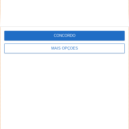
seu autor (nome completo e endereço válido de
email) também poderão ser excluídos.
CONCORDO
PUB
MAIS OPÇÕES