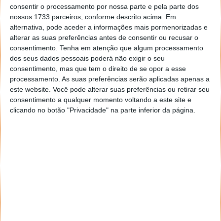
imitem.
consentir o processamento por nossa parte e pela parte dos
nossos 1733 parceiros, conforme descrito acima. Em
Escreveu o vice-reitor, recordando uma altura em que
alternativa, pode aceder a informações mais pormenorizadas e
alterar as suas preferências antes de consentir ou recusar o
os alunos ouviam os professores lerem livros, e havia
consentimento.
Tenha em atenção que algum processamento
até escolas que desencorajavam os alunos a escrever
dos seus dados pessoais poderá não exigir o seu
o que ouviam.
consentimento, mas que tem o direito de se opor a esse
processamento. As suas preferências serão aplicadas apenas a
Conforme recordou, o foco na escrita surgiu
este website. Você pode alterar suas preferências ou retirar seu
centenas de anos depois na Europa e chegou às
consentimento a qualquer momento voltando a este site e
escolas dos Estados Unidos no final do século XIX.
clicando no botão "Privacidade" na parte inferior da página.
Quais tarefas são escritas e quais são orais
mudou ao longo dos anos. Está a mudar
novamente, desta vez afastando-se da escrita
original do aluno feita fora da aula e indo em
direção a algo mais interativo entre aluno e
professor ou, pelo menos, aluno e assistente
de ensino.
Na sua opinião, apesar dos desafios logísticos, tendo