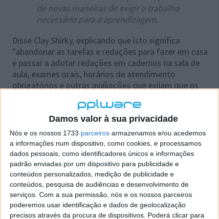
de novas maneiras de exigir o trabalho
necessário para a aprendizagem.
Disse Clay Shirky, explicando que isto significa
"abandonar as tarefas e redações para fazer em casa
e passar a adotar redações em cadernos na sala de
aula, exames orais, horários de atendimento
obrigatórios e outras avaliações que exijam que os
alunos demonstrem conhecimento em tempo real".
Uma mudança deste tipo marcaria um retorno a
Damos valor à sua privacidade
práticas antigas, que remontam à era medieval
Nós e os nossos 1733
parceiros
armazenamos e/ou acedemos
europeia, quando os livros eram escassos e o ensino
a informações num dispositivo, como cookies, e processamos
universitário se concentrava na instrução oral em vez
dados pessoais, como identificadores únicos e informações
de trabalhos escritos.
padrão enviadas por um dispositivo para publicidade e
conteúdos personalizados, medição de publicidade e
O que poderíamos chamar de opções
conteúdos, pesquisa de audiências e desenvolvimento de
medievais são reações ao aparecimento
serviços.
Com a sua permissão, nós e os nossos parceiros
repentino da IA, uma tentativa de insistir que
poderemos usar identificação e dados de geolocalização
os alunos façam o trabalho, não apenas o
precisos através da procura de dispositivos. Poderá clicar para