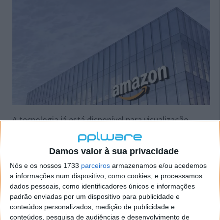
A tecnologia já está disponível para visualização.
Recorde-se que, em setembro, a Amazon
disse que
investiria
até quatro mil milhões de dólares na
Damos valor à sua privacidade
startup de IA Anthropic, uma empresa com sede em
Nós e os nossos 1733
parceiros
armazenamos e/ou acedemos
São Francisco, fundada por ex-funcionários da
a informações num dispositivo, como cookies, e processamos
OpenAI.
dados pessoais, como identificadores únicos e informações
padrão enviadas por um dispositivo para publicidade e
conteúdos personalizados, medição de publicidade e
conteúdos, pesquisa de audiências e desenvolvimento de