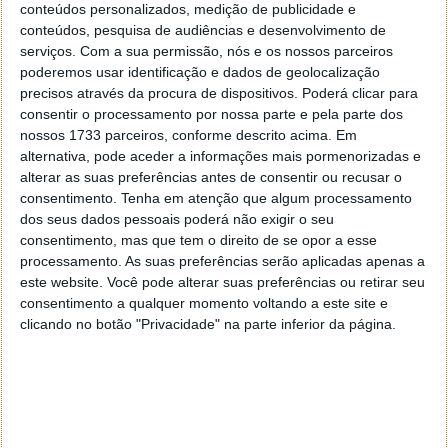
conteúdos personalizados, medição de publicidade e
deslocações. Assim, indo ao encontro da rapidez a
conteúdos, pesquisa de audiências e desenvolvimento de
que corre a vida moderna, um trabalhador poderia
serviços.
Com a sua permissão, nós e os nossos parceiros
viver numa ponta do mundo e trabalhar na outra,
poderemos usar identificação e dados de geolocalização
teletransportando-se.
precisos através da procura de dispositivos. Poderá clicar para
consentir o processamento por nossa parte e pela parte dos
As pessoas vão apenas querer talvez viajar um
nossos 1733 parceiros, conforme descrito acima. Em
pouco menos no futuro e fazê-lo de forma
alternativa, pode aceder a informações mais pormenorizadas e
mais eficiente, e ser capazes de ir a lugares
alterar as suas preferências antes de consentir ou recusar o
sem ter de fazer a viagem ou de deslocar-se
consentimento.
Tenha em atenção que algum processamento
dos seus dados pessoais poderá não exigir o seu
no tempo.
consentimento, mas que tem o direito de se opor a esse
processamento. As suas preferências serão aplicadas apenas a
Explicou o CEO do Facebook.
este website. Você pode alterar suas preferências ou retirar seu
consentimento a qualquer momento voltando a este site e
A saber, grandes empresas de tecnologia, como a
clicando no botão "Privacidade" na parte inferior da página.
Apple, Google e Microsoft, estão a trabalhar em
tecnologia de RA, que conjuga gráficos
computacionais com imagens do mundo real. Aliás,
estão todas numa competição para conceber a
próxima grande interface informática.