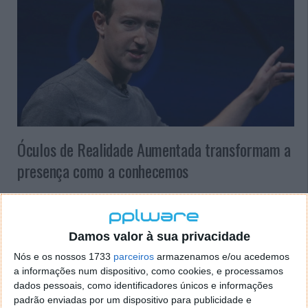
Óculos de Realidade Aumentada transformam a
presença como a conhecemos
O CEO visiona uns óculos, aparentemente normais,
mas que são, na realidade, alimentados por
computador. Este exibe conteúdo paralelamente ao
Damos valor à sua privacidade
mundo real, através de ecrãs transparentes.
Nós e os nossos 1733
parceiros
armazenamos e/ou acedemos
a informações num dispositivo, como cookies, e processamos
Para Zuckerberg, uma das vantagens do
dados pessoais, como identificadores únicos e informações
teletransporte alimentado por RA é a redução/
padrão enviadas por um dispositivo para publicidade e
anulação do tempo perdido em viagens e