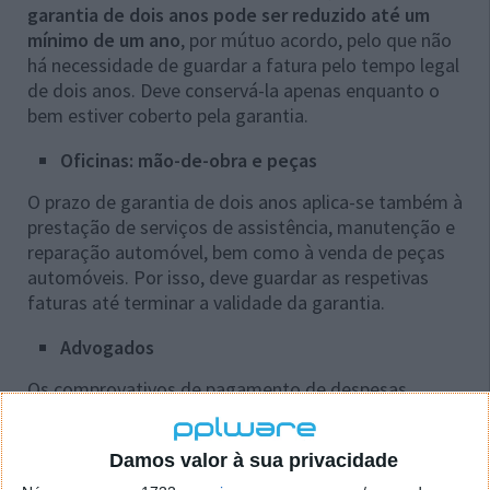
garantia de dois anos pode ser reduzido até um
mínimo de um ano
, por mútuo acordo, pelo que não
há necessidade de guardar a fatura pelo tempo legal
de dois anos. Deve conservá-la apenas enquanto o
bem estiver coberto pela garantia.
Oficinas: mão-de-obra e peças
O prazo de garantia de dois anos aplica-se também à
prestação de serviços de assistência, manutenção e
reparação automóvel, bem como à venda de peças
automóveis. Por isso, deve guardar as respetivas
faturas até terminar a validade da garantia.
Advogados
Os comprovativos de pagamento de despesas
exigidas por profissionais liberais, como advogados e
médicos, devem, do mesmo modo, ser guardados
Damos valor à sua privacidade
por um período de dois anos. As dívidas a estes
profissionais prescrevem ao fim de dois anos.