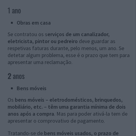
1 ano
Obras em casa
Se contratou os s
erviços de um canalizador,
eletricista, pintor ou pedreiro
deve guardar as
respetivas faturas durante, pelo menos, um ano. Se
detetar algum problema, esse é o prazo que tem para
apresentar uma reclamação.
2
anos
Bens móveis
Os
bens móveis – eletrodomésticos, brinquedos,
mobiliário, etc. – têm uma garantia mínima de dois
anos após a compra
. Mas para poder ativá-la tem de
apresentar o comprovativo de pagamento.
Tratando-se de
bens móveis usados, o prazo de