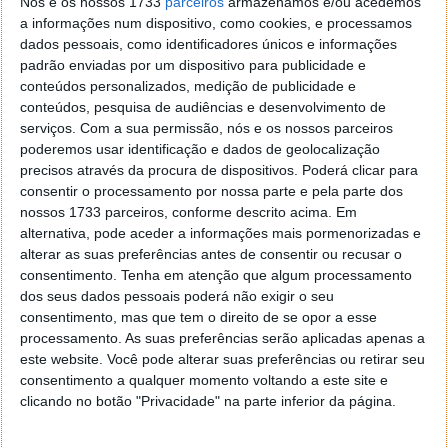
Nós e os nossos 1733
parceiros
armazenamos e/ou acedemos
a informações num dispositivo, como cookies, e processamos
3
anos
dados pessoais, como identificadores únicos e informações
padrão enviadas por um dispositivo para publicidade e
Saúde
conteúdos personalizados, medição de publicidade e
conteúdos, pesquisa de audiências e desenvolvimento de
Três anos é o prazo para guardar faturas de despesas
serviços.
Com a sua permissão, nós e os nossos parceiros
médicas cobradas por instituições públicas de saúde.
poderemos usar identificação e dados de geolocalização
precisos através da procura de dispositivos. Poderá clicar para
4 anos
consentir o processamento por nossa parte e pela parte dos
nossos 1733 parceiros, conforme descrito acima. Em
Impostos
alternativa, pode aceder a informações mais pormenorizadas e
alterar as suas preferências antes de consentir ou recusar o
As faturas de despesas inseridas manualmente no
consentimento.
Tenha em atenção que algum processamento
e-fatura, para efeitos de IRS, têm de ser guardadas
dos seus dados pessoais poderá não exigir o seu
durante quatro anos
. Por precaução, os especialistas
consentimento, mas que tem o direito de se opor a esse
aconselham a conservar também as faturas que
processamento. As suas preferências serão aplicadas apenas a
este website. Você pode alterar suas preferências ou retirar seu
entram automaticamente na página pessoal no
consentimento a qualquer momento voltando a este site e
Portal das Finanças até, pelo menos, à liquidação da
clicando no botão "Privacidade" na parte inferior da página.
declaração de rendimentos (mas não é obrigatório)