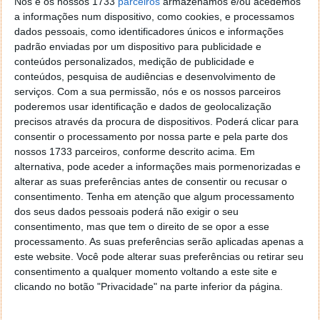
Nós e os nossos 1733
parceiros
armazenamos e/ou acedemos
a informações num dispositivo, como cookies, e processamos
— Joao Nascimento (@jonisborn)
March 31,
dados pessoais, como identificadores únicos e informações
2020
padrão enviadas por um dispositivo para publicidade e
conteúdos personalizados, medição de publicidade e
O projeto conta com o contributo de várias
conteúdos, pesquisa de audiências e desenvolvimento de
personalidades e entidades, que incluem o LIP1
serviços.
Com a sua permissão, nós e os nossos parceiros
(Laboratório de Instrumentação e Física
poderemos usar identificação e dados de geolocalização
Experimental de Partículas), a FCT NOVA2, a NOVA
precisos através da procura de dispositivos. Poderá clicar para
Medical School, o ICNAS3, a Harvard University e dois
consentir o processamento por nossa parte e pela parte dos
engenheiros portugueses que trabalham para equipas
nossos 1733 parceiros, conforme descrito acima. Em
de Fórmula 1.
alternativa, pode aceder a informações mais pormenorizadas e
alterar as suas preferências antes de consentir ou recusar o
consentimento.
Tenha em atenção que algum processamento
dos seus dados pessoais poderá não exigir o seu
Leia também...
consentimento, mas que tem o direito de se opor a esse
processamento. As suas preferências serão aplicadas apenas a
este website. Você pode alterar suas preferências ou retirar seu
consentimento a qualquer momento voltando a este site e
clicando no botão "Privacidade" na parte inferior da página.