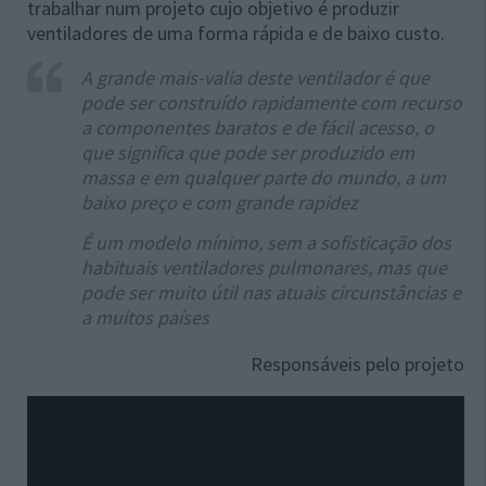
trabalhar num projeto cujo objetivo é produzir
ventiladores de uma forma rápida e de baixo custo.
A grande mais-valia deste ventilador é que
pode ser construído rapidamente com recurso
a componentes baratos e de fácil acesso, o
que significa que pode ser produzido em
massa e em qualquer parte do mundo, a um
baixo preço e com grande rapidez
É um modelo mínimo, sem a sofisticação dos
habituais ventiladores pulmonares, mas que
pode ser muito útil nas atuais circunstâncias e
a muitos países
Responsáveis pelo projeto