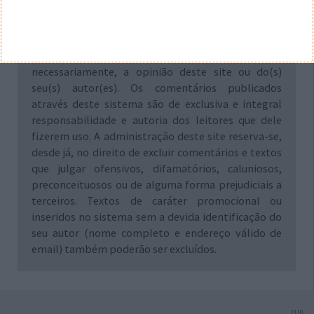
Aviso: Todo e qualquer texto publicado na internet
através deste sistema não reflete,
necessariamente, a opinião deste site ou do(s)
seu(s) autor(es). Os comentários publicados
através deste sistema são de exclusiva e integral
responsabilidade e autoria dos leitores que dele
fizerem uso. A administração deste site reserva-se,
desde já, no direito de excluir comentários e textos
que julgar ofensivos, difamatórios, caluniosos,
preconceituosos ou de alguma forma prejudiciais a
terceiros. Textos de caráter promocional ou
inseridos no sistema sem a devida identificação do
seu autor (nome completo e endereço válido de
email) também poderão ser excluídos.
PUB