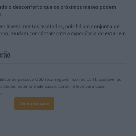
ndo o desconforto que os próximos meses podem
a.
nem investimentos avultados, pois há um
conjunto de
empo, mudam completamente a experiência de
estar em
erão
ilador de pescoço USB recarregável máximo 15 H, ajustável ao
ocidades, potente e silencioso, portátil e leve para casa,
r.
Ver na Amazon