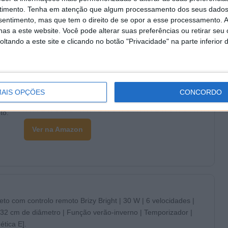
mático de água para gatos, ultrassilenciosa, 3 caudais de
timento.
Tenha em atenção que algum processamento dos seus dados
 nível de água, luz LED.
nsentimento, mas que tem o direito de se opor a esse processamento. A
Ver na Amazon
as a este website. Você pode alterar suas preferências ou retirar seu
tando a este site e clicando no botão "Privacidade" na parte inferior 
AIS OPÇÕES
CONCORDO
t Bottle Garrafa de água UVC-LED auto-limpável, aço
to.
Ver na Amazon
teto com controlo remoto Brizy Bright | 30 W | 6 velocidades |
 132 cm de diâmetro | Função verão-inverno | Temporizador |
ética E].