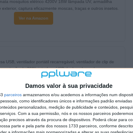
 mata mosquitos elétrico 4200V 18W lâmpada UV, armadilha
e exterior, captura eficazmente moscas, traças e outros insetos.
Ver na Amazon
 USB, ventilador portátil recarregável, ventilador de clip de
tes, rotação de 360°, interface USB dupla, adequado para casa
Damos valor à sua privacidade
Ver na Amazon
33
parceiros
armazenamos e/ou acedemos a informações num dispositi
essoais, como identificadores únicos e informações padrão enviadas 
conteúdos personalizados, medição de publicidade e conteúdos, pesqui
serviços.
Com a sua permissão, nós e os nossos parceiros poderemos 
 de estimação
ção precisos através da procura de dispositivos. Poderá clicar para co
ossa parte e pela parte dos nossos 1733 parceiros, conforme descrit
 PETKIT EVERSWEET 2L, bomba sem fios, controlo por
eder a informações mais pormenorizadas e alterar as suas preferência