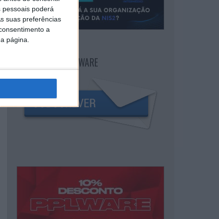
 pessoais poderá
s suas preferências
 consentimento a
da página.
NEWSLETTER PPLWARE