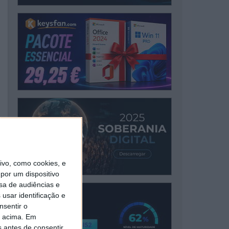
vo, como cookies, e
por um dispositivo
sa de audiências e
usar identificação e
nsentir o
o acima. Em
s antes de consentir