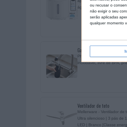
aplicação, dispensador auto
ou recusar o consen
água, filtro triplo, visor de
não exigir o seu co
serão aplicadas apen
qualquer momento vol
Garrafa térmica
M
Philips Water Go Zero Smar
inoxidável, livre de BPA, pre
Ventilador de teto
Mellerware - Ventilador de 
Ultra silencioso | 3 pás de
LED | Branco [Classe energ