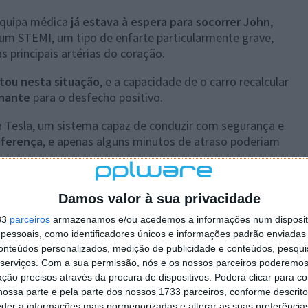
 equipa médica
já estava à espera para socorrer John
,
um STEMI, um tipo de enfarte particularmente grave,
 principais artérias do coração.
tou nesta situação
, e a capacidade de o carro recalcular
inante
para o desfecho positivo.
 Tesla, um sistema capaz de conduzir com segurança e
iferença
, e apenas alguns minutos de atraso poderiam
.
: "É algo que uso continuamente a toda a hora. E acho
Damos valor à sua privacidade
erá o resultado".
33
parceiros
armazenamos e/ou acedemos a informações num dispositi
cing a medical emergency with chest pain mid-drive &
essoais, como identificadores únicos e informações padrão enviadas 
conteúdos personalizados, medição de publicidade e conteúdos, pesqui
serviços.
Com a sua permissão, nós e os nossos parceiros poderemos 
he car – which had FSD Supervised enabled – to the
ção precisos através da procura de dispositivos. Poderá clicar para co
the vehicle was en route. ER staff were standing by on…
ossa parte e pela parte dos nossos 1733 parceiros, conforme descrit
eder a informações mais pormenorizadas e alterar as suas preferência