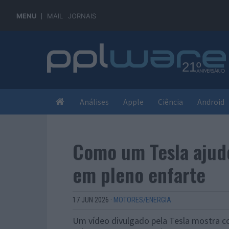
MENU
MAIL
JORNAIS
Análises
Apple
Ciência
Android
Como um Tesla ajud
em pleno enfarte
17 JUN 2026
·
MOTORES/ENERGIA
Um vídeo divulgado pela Tesla mostra com