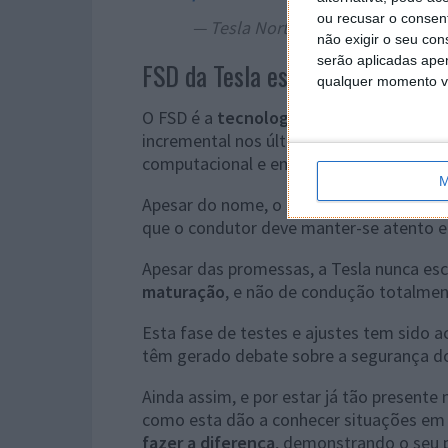
ou recusar o consen
— Tesla North America (@tesla_n
não exigir o seu co
serão aplicadas apen
FSD da Tesla está em fase de m
qualquer momento vol
O FSD é a
tecnologia de condução autó
incremental nos últimos anos, com a ma
computacional e em milhões de quilómetr
M
Apesar do nome, o sistema continua
ofi
que o condutor deve manter-se atento e
Apesar das promessas, a Tesla nunca es
maturação
, e não de condução totalmen
Esta fase de testes e ajustes tem sido
têm gerado debate sobre a segurança d
Ainda assim, e por estar já tão presente
como esta dão a conhecer situações em 
fazer a diferença
, demonstrando o seu p