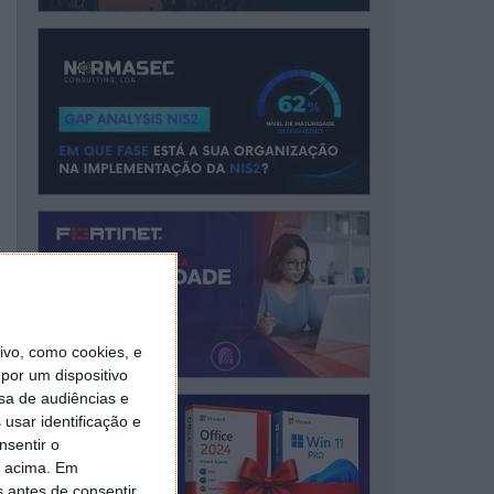
vo, como cookies, e
por um dispositivo
sa de audiências e
usar identificação e
nsentir o
o acima. Em
s antes de consentir