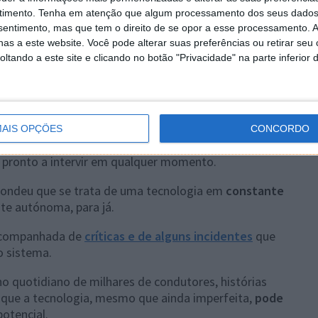
timento.
Tenha em atenção que algum processamento dos seus dados
a)
June 16, 2026
nsentimento, mas que tem o direito de se opor a esse processamento. A
as a este website. Você pode alterar suas preferências ou retirar seu
aturação
tando a este site e clicando no botão "Privacidade" na parte inferior 
noma da Tesla
, que tem vindo a ser atualizada de forma
rca a apostar fortemente em aprendizagem por visão
os de dados recolhidos pela sua frota.
AIS OPÇÕES
CONCORDO
cialmente numa fase "supervisionada"
, o que significa
 pronto a intervir em qualquer momento.
condeu que se trata de uma tecnologia em
constante
te autónoma, para já.
 acompanhada de
críticas e de alguns incidentes
que
o sistema.
 no quotidiano de milhares de condutores, histórias
que a tecnologia, mesmo que ainda imperfeita,
pode
otencial.