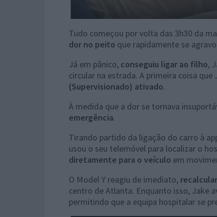
Tudo começou por volta das 3h30 da ma
dor no peito
que rapidamente se agravo
Já em pânico,
conseguiu ligar ao filho
, 
circular na estrada. A primeira coisa que
(Supervisionado) ativado
.
À medida que a dor se tornava insuportá
emergência
.
Tirando partido da ligação do carro à app
usou o seu telemóvel para localizar o ho
diretamente para o veículo
em movimen
O Model Y reagiu de imediato,
recalcula
centro de Atlanta. Enquanto isso, Jake a
permitindo que a equipa hospitalar se pr