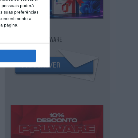
 pessoais poderá
s suas preferências
 consentimento a
da página.
NEWSLETTER PPLWARE