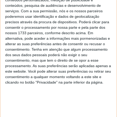
conteúdos personalizados, medição de publicidade e
conteúdos, pesquisa de audiências e desenvolvimento de
serviços.
Com a sua permissão, nós e os nossos parceiros
A OnePlus já confirmou que terá jack de áudio de
poderemos usar identificação e dados de geolocalização
3,5mm, ainda que já estejamos na era do Wireless.
precisos através da procura de dispositivos. Poderá clicar para
consentir o processamento por nossa parte e pela parte dos
Fala-se que virá equipado com 6 GB de RAM e 64 GB
nossos 1733 parceiros, conforme descrito acima. Em
de armazenamento ou, numa outra versão, com 8 GB
alternativa, pode aceder a informações mais pormenorizadas e
+ 128 GB. A bateria será de 4500 mAh com
alterar as suas preferências antes de consentir ou recusar o
carregamento a 30W.
consentimento.
Tenha em atenção que algum processamento
dos seus dados pessoais poderá não exigir o seu
O evento não se limitará ao anúncio do Nord CE,
consentimento, mas que tem o direito de se opor a esse
haverá também uma
TV com câmara e suporte ao
processamento. As suas preferências serão aplicadas apenas a
Google Duo
, no entanto, esta deverá estar limitada
este website. Você pode alterar suas preferências ou retirar seu
consentimento a qualquer momento voltando a este site e
ao mercado indiano, ao contrário do smartphone que
clicando no botão "Privacidade" na parte inferior da página.
terá lançamento global.
Evento OnePlus Nord CE