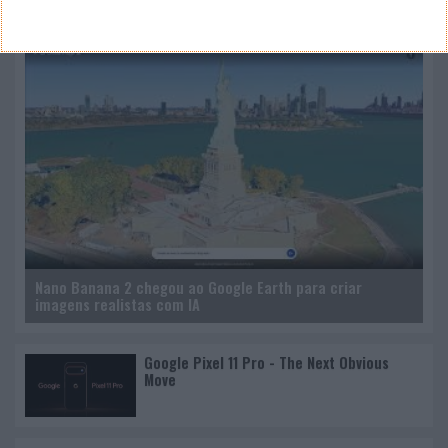
CANAL DE YOUTUBE
Nano Banana 2 chegou ao Google Earth para criar
imagens realistas com IA
Google Pixel 11 Pro - The Next Obvious
Move