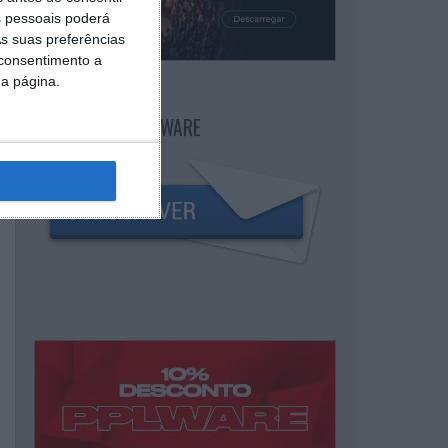
 pessoais poderá
s suas preferências
 consentimento a
da página.
NEWSLETTER PPLWARE