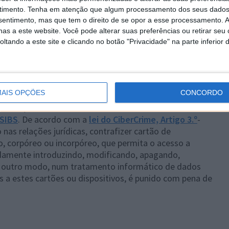
timento.
Tenha em atenção que algum processamento dos seus dados
nsentimento, mas que tem o direito de se opor a esse processamento. A
as a este website. Você pode alterar suas preferências ou retirar seu
tando a este site e clicando no botão "Privacidade" na parte inferior 
00:20
 a mão por cima quando se marca o código, pois só
nseguem efetuar nada.
AIS OPÇÕES
CONCORDO
anco, contacte de imediato as entidades Policiais.
SIBS
. De acordo com a
lei do CiberCrime, Artigo 3.º
-
as relações jurídicas, contrafizer cartão de
, corpóreo ou incorpóreo, que permita o acesso a
amente introduzindo, modificando, apagando,
er outro modo, num tratamento informático de dados
s a estes cartões ou dispositivos, é punido com pena de