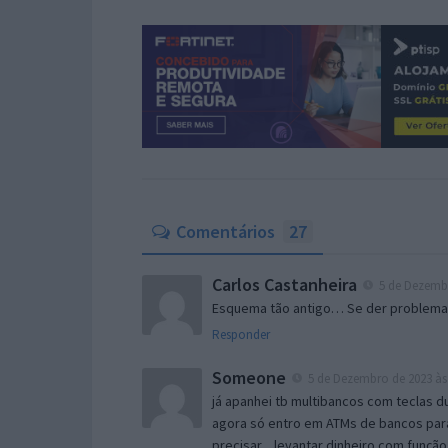
Comentários
27
Carlos Castanheira
5 de Dezembr
Esquema tão antigo… Se der problema 
Responder
Someone
5 de Dezembro de 2023 às
já apanhei tb multibancos com teclas 
agora só entro em ATMs de bancos par
precisar…levantar dinheiro com funçã