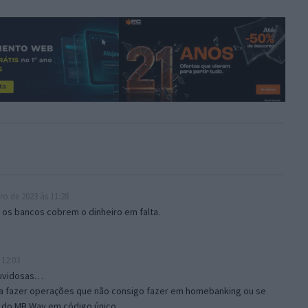
o de 2023 às 11:28
os bancos cobrem o dinheiro em falta.
 12:03
duvidosas…
a fazer operações que não consigo fazer em homebanking ou se
o do MB Way em código único…