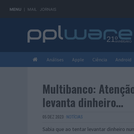
MENU
MAIL
JORNAIS
Análises
Apple
Ciência
Android
Multibanco: Atençã
levanta dinheiro…
05 DEZ 2023
·
NOTÍCIAS
Sabia que ao tentar levantar dinheiro n