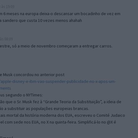
às 19:09
 em 6 meses na europa deixa-o descansar um bocadinho de vez em
a sandero que custa 10 vezes menos ahahah
às 08:09
mestre, só a meio de novembro começaram a entregar carros.
ue Musk concordou no anterior post
/apple-disney-e-ibm-vao-suspender-publicidade-no-x-apos-um-
mments
eus segundo o NYTimes:
 que o Sr. Musk fez à “Grande Teoria da Substituição”, a ideia de
ão a substituir as populações europeias brancas.
mais mortal da história moderna dos EUA, escreveu o Comité Judaico
l com sede nos EUA, no X na quinta-feira. Simplificá-lo no @X é