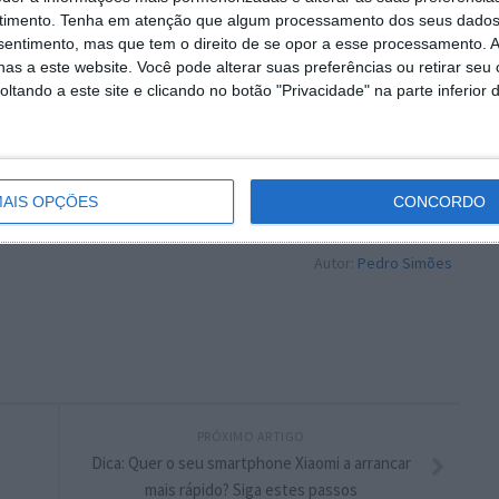
timento.
Tenha em atenção que algum processamento dos seus dados
nsentimento, mas que tem o direito de se opor a esse processamento. A
as a este website. Você pode alterar suas preferências ou retirar seu
tando a este site e clicando no botão "Privacidade" na parte inferior 
 artigo tem mais de um ano
plware no Google Notícias
AIS OPÇÕES
CONCORDO
Autor:
Pedro Simões
PRÓXIMO ARTIGO
s
Dica: Quer o seu smartphone Xiaomi a arrancar
mais rápido? Siga estes passos