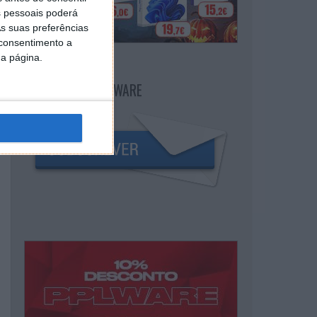
 pessoais poderá
s suas preferências
 consentimento a
da página.
NEWSLETTER PPLWARE