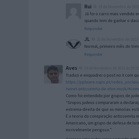
Rui
19 de Novembro de 2023 
Já foi o carro mais vendido
quando tem de ganhar o daci
Responder
JL
21 de Novembro de 2023 
Normal, primeiro mês do tri
Responder
Aves
19 de Novembro de 2023 às 09:21
Traduzi e enquadrei o post no X com q
https://pplware.sapo.pt/redes_sociais
tweet-antissemita-de-elon-musk/#co
Como foi entendido por grupos de jud
“Grupos judeus compararam a declaração
extrema-direita de que as minorias est
É a teoria da conspiração antissemita 
Americano, um grupo de defesa de Israe
incrivelmente perigoso.”