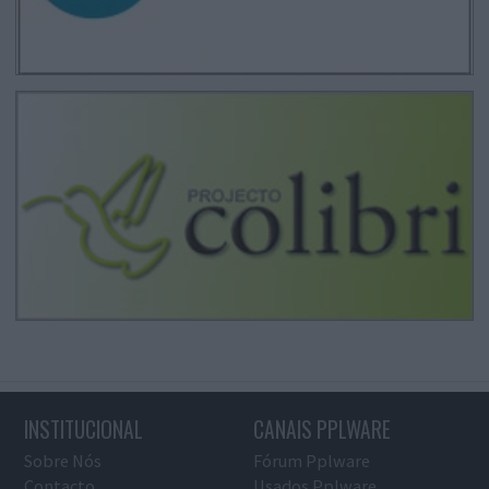
INSTITUCIONAL
CANAIS PPLWARE
Sobre Nós
Fórum Pplware
Contacto
Usados Pplware