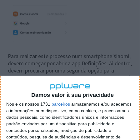
Para realizar este processo num smartphone Xiaomi,
devem começar por abrir a app Definições. Ai dentro,
devem procurar por uma segunda opção para
avançar. Falamos da entrada "Permissões", que será
o caminho lógico a ser seguido pelos utilizadores.
Damos valor à sua privacidade
A seguir, e mantendo a navegação da app Definições
do smartphone Xiaomi, devem procurar a entrada
Nós e os nossos 1731
parceiros
armazenamos e/ou acedemos
a informações num dispositivo, como cookies, e processamos
"Início automático em segundo plano". Dentro desta
dados pessoais, como identificadores únicos e informações
área vão encontrar uma lista de app, que podem
padrão enviadas por um dispositivo para publicidade e
estar ou não ativas, devendo ser a primeira a mais
conteúdos personalizados, medição de publicidade e
longa.
conteúdos, pesquisa de audiências e desenvolvimento de