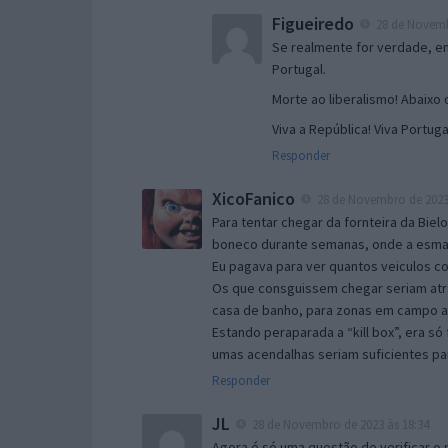
Figueiredo
28 de Novemb
Se realmente for verdade, en
Portugal.
Morte ao liberalismo! Abaixo 
Viva a República! Viva Portuga
Responder
XicoFanico
28 de Novembro de 2023 
Para tentar chegar da fornteira da Bielo
boneco durante semanas, onde a esmag
Eu pagava para ver quantos veiculos co
Os que consguissem chegar seriam atrai
casa de banho, para zonas em campo a
Estando peraparada a “kill box”, era só
umas acendalhas seriam suficientes par
Responder
JL
28 de Novembro de 2023 às 18:34
Agora é só uma questão de verificar o