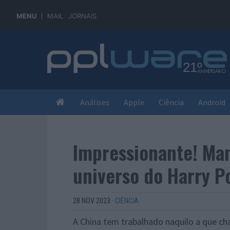
MENU
MAIL
JORNAIS
Análises
Apple
Ciência
Android
Impressionante! Mant
universo do Harry Po
28 NOV 2023
·
CIÊNCIA
A China tem trabalhado naquilo a que ch