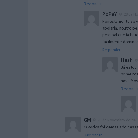
Responder
PoPeY
28 de No
Honestamente se v
apoiaria, noutro pe
pessoal que ia bat
facilmente domina
Responder
Hash
Já estou 
primeiros
nova Mosc
Responde
GM
28 de Novembro de 2023 
O vodka foi demasiado nessa 
Responder