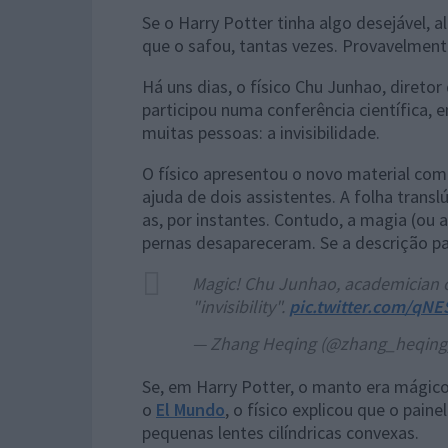
Se o Harry Potter tinha algo desejável, a
que o safou, tantas vezes. Provavelmente
Há uns dias, o físico Chu Junhao, direto
participou numa conferência científica, 
muitas pessoas: a invisibilidade.
O físico apresentou o novo material co
ajuda de dois assistentes. A folha transl
as, por instantes. Contudo, a magia (ou 
pernas desapareceram. Se a descrição pa
Magic! Chu Junhao, academician 
"invisibility".
pic.twitter.com/qN
— Zhang Heqing (@zhang_heqing
Se, em Harry Potter, o manto era mágico,
o
El Mundo
, o físico explicou que o pain
pequenas lentes cilíndricas convexas.