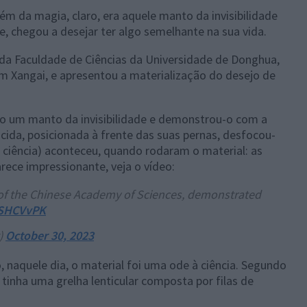
lém da magia, claro, era aquele manto da invisibilidade
, chegou a desejar ter algo semelhante na sua vida.
r da Faculdade de Ciências da Universidade de Donghua,
em Xangai, e apresentou a materialização do desejo de
mo um manto da invisibilidade e demonstrou-o com a
úcida, posicionada à frente das suas pernas, desfocou-
a ciência) aconteceu, quando rodaram o material: as
rece impressionante, veja o vídeo:
of the Chinese Academy of Sciences, demonstrated
ESHCVvPK
)
October 30, 2023
 naquele dia, o material foi uma ode à ciência. Segundo
el tinha uma grelha lenticular composta por filas de