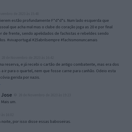
vembro de 2023 às 15:48
ierem estão profundamente F*d*d*s. Num lado esquerda que
ssoal que acha mal mas o clube do coração joga as 20 e por final
er de frente, sendo apelidados de fachistas e rebeldes sendo
dos. #vivaportugal #25abrilsempre #fachismonuncamais
28 de Novembro de 2023 às 16:42
na reserva, e já recebi o cartão de antigo combatente, mas era dos
 a ir para o quartel, nem que fosse carne para canhão. Odeio esta
óvia gerida por nazis.
r
Jose
28 de Novembro de 2023 às 19:23
Mais um.
às 16:02
noite, por isso disse essas baboseiras.