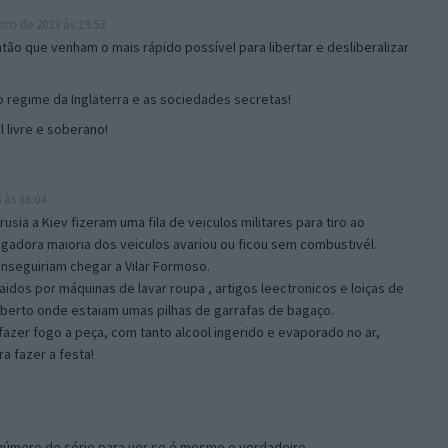
ro de 2023 às 19:53
tão que venham o mais rápido possível para libertar e desliberalizar
o regime da Inglaterra e as sociedades secretas!
l livre e soberano!
às 18:04
rusia a Kiev fizeram uma fila de veiculos militares para tiro ao
adora maioria dos veiculos avariou ou ficou sem combustivél.
nseguiriam chegar a Vilar Formoso.
dos por máquinas de lavar roupa , artigos leectronicos e loiças de
berto onde estaiam umas pilhas de garrafas de bagaço.
 fazer fogo a peça, com tanto alcool ingerido e evaporado no ar,
a fazer a festa!
 número de série para ver se é mesmo o verdadeiro.