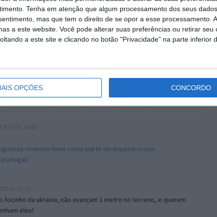
timento.
Tenha em atenção que algum processamento dos seus dados
nsentimento, mas que tem o direito de se opor a esse processamento. A
as a este website. Você pode alterar suas preferências ou retirar seu
tando a este site e clicando no botão "Privacidade" na parte inferior 
AIS OPÇÕES
CONCORDO
2023 às 14:44
tugueses-viveriam-bem-como-parte-do-imperio-russo-
portugal/
23 às 15:23
 no focinho da ukrania, não avançam 1 metro no terreno, e querem
enham eles!