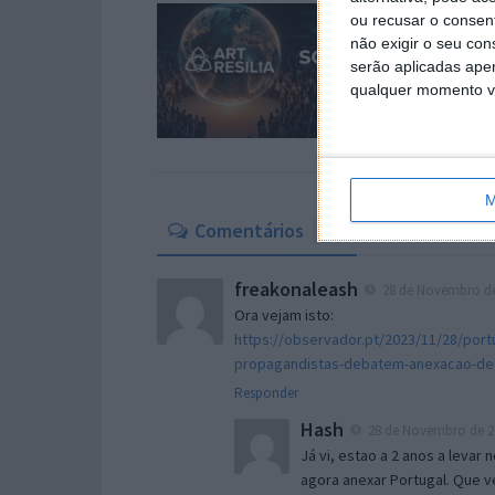
ou recusar o consen
não exigir o seu co
serão aplicadas apen
qualquer momento vol
M
Comentários
16
freakonaleash
28 de Novembro de 
Ora vejam isto:
https://observador.pt/2023/11/28/por
propagandistas-debatem-anexacao-de-
Responder
Hash
28 de Novembro de 20
Já vi, estao a 2 anos a levar
agora anexar Portugal. Que v