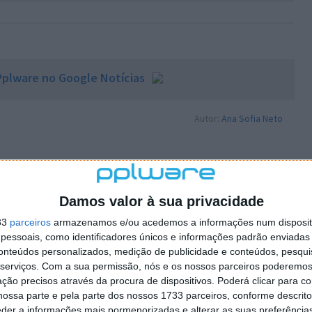
plware no Google Notícias
Autor:
Ana Sofia Neto
PRÓXIMO ARTIGO
Damos valor à sua privacidade
s em
Semana de quatro dias? Bill Gates vai mais
longe e diz que no futuro a semana será de
33
parceiros
armazenamos e/ou acedemos a informações num dispositi
três
essoais, como identificadores únicos e informações padrão enviadas 
conteúdos personalizados, medição de publicidade e conteúdos, pesqui
serviços.
Com a sua permissão, nós e os nossos parceiros poderemos 
ção precisos através da procura de dispositivos. Poderá clicar para co
ossa parte e pela parte dos nossos 1733 parceiros, conforme descrit
eder a informações mais pormenorizadas e alterar as suas preferência