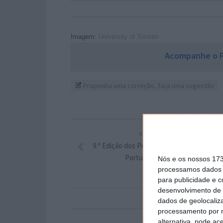
Imagem:
University of Toronto
Acompanhe o P
Proponha uma correção, faça uma sugestão
ARTIGO ANTERIOR
9.ª Edição dos Prémios PlayStation Talent
Portugal já tem vencedor
Nós e os nossos 17
processamos dados p
para publicidade e 
desenvolvimento de 
dados de geolocaliza
processamento por n
alternativa, pode ac