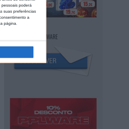
 pessoais poderá
s suas preferências
 consentimento a
da página.
NEWSLETTER PPLWARE