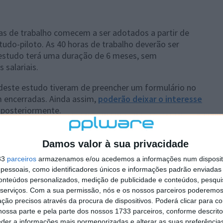
as de trabalho comecem a ser adotados a partir de
tudo-piloto. As 40 horas de trabalho deverão ser
o estudo terá uma duração de 6 meses, sem
salariais.
 deste estudo tiveram de preencher um formulário no
m encerradas. Ainda assim,
poderão deixar o interesse
 posteriormente.
dezembro de 2023, as empresas poderão "refletir sobre
 a nova organização, voltar à semana de cinco dias ou
Damos valor à sua privacidade
33
parceiros
armazenamos e/ou acedemos a informações num dispositi
essoais, como identificadores únicos e informações padrão enviadas 
conteúdos personalizados, medição de publicidade e conteúdos, pesqui
serviços.
Com a sua permissão, nós e os nossos parceiros poderemos 
ção precisos através da procura de dispositivos. Poderá clicar para co
 artigo tem mais de um ano
ossa parte e pela parte dos nossos 1733 parceiros, conforme descrit
eder a informações mais pormenorizadas e alterar as suas preferência