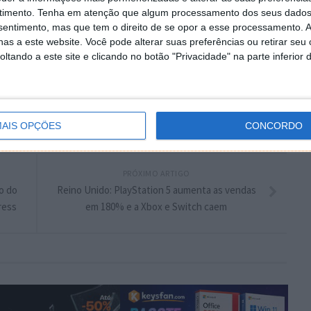
timento.
Tenha em atenção que algum processamento dos seus dados
plware no Google Notícias
nsentimento, mas que tem o direito de se opor a esse processamento. A
as a este website. Você pode alterar suas preferências ou retirar seu
tando a este site e clicando no botão "Privacidade" na parte inferior 
Autor:
Maria Inês Coelho
AIS OPÇÕES
CONCORDO
PRÓXIMO ARTIGO
o do
Reino Unido: PlayStation 5 aumenta as vendas
ress
em 180% e a Xbox e Switch caem