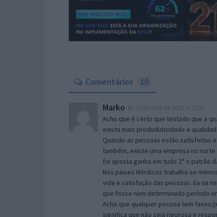
Comentários
10
Marko
13 de Abril de 2023 às 12:41
Acho que é certo que testado que a qua
exista mais produdutividade e qualida
Quando as pessoas estão satisfeitas e 
também, existe uma empresa no norte q
foi aposta ganha em tudo 2° o patrão 
Nos paises Nórdicos trabalha-se menos
vida e satisfação das pessoas. Eu na 
que fosse num determinado período um 
Acho que qualquer pessoa tem fases/p
significa que não seja rigorosa e resp