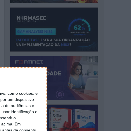
vo, como cookies, e
por um dispositivo
sa de audiências e
usar identificação e
nsentir o
o acima. Em
s antes de consentir