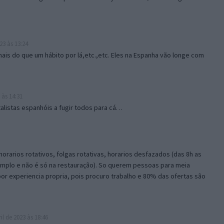
23 às 13:24
mais do que um hábito por lá,etc.,etc. Eles na Espanha vão longe com
 às 14:31
alistas espanhóis a fugir todos para cá…
horarios rotativos, folgas rotativas, horarios desfazados (das 8h as
xemplo e não é só na restauração). So querem pessoas para meia
or experiencia propria, pois procuro trabalho e 80% das ofertas são
il de 2023 às 18:46