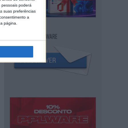
 pessoais poderá
s suas preferências
 consentimento a
da página.
NEWSLETTER PPLWARE