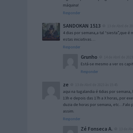
máquina!
Responder
SANDOKAN 1513
13 de Abril de 20
4 dias por semana,a tal “siesta”,que é 
estas iniciativas…
Responder
Grunho
14 de Abril de 2023
Está-se mesmo a ver os capit
Responder
ze
13 de Abril de 2023 às 15:45
aqui na tugalandia é 6dias por semana, 
13h e depois das 17h a X horas, por e
duzia de horas por semana, etc…Falo p
assim.
Responder
Zé Fonseca A.
13 de Abr