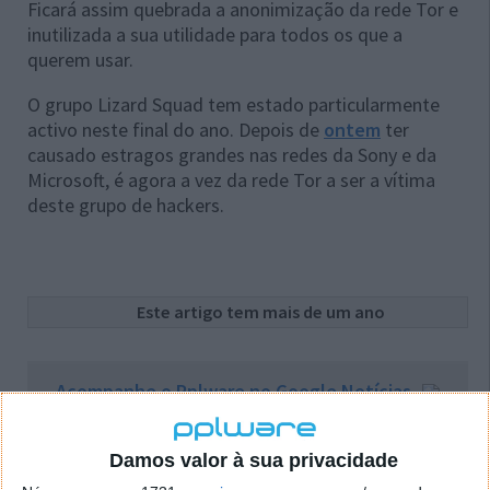
Ficará assim quebrada a anonimização da rede Tor e
inutilizada a sua utilidade para todos os que a
querem usar.
O grupo Lizard Squad tem estado particularmente
activo neste final do ano. Depois de
ontem
ter
causado estragos grandes nas redes da Sony e da
Microsoft, é agora a vez da rede Tor a ser a vítima
deste grupo de hackers.
Este artigo tem mais de um ano
Acompanhe o Pplware no Google Notícias
Proponha uma correção, faça uma sugestão
Damos valor à sua privacidade