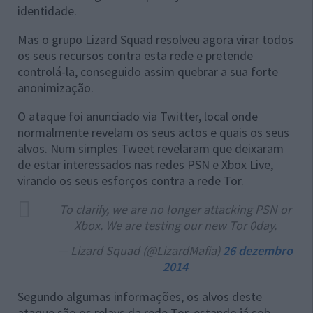
identidade.
Mas o grupo Lizard Squad resolveu agora virar todos
os seus recursos contra esta rede e pretende
controlá-la, conseguido assim quebrar a sua forte
anonimização.
O ataque foi anunciado via Twitter, local onde
normalmente revelam os seus actos e quais os seus
alvos. Num simples Tweet revelaram que deixaram
de estar interessados nas redes PSN e Xbox Live,
virando os seus esforços contra a rede Tor.
To clarify, we are no longer attacking PSN or
Xbox. We are testing our new Tor 0day.
— Lizard Squad (@LizardMafia)
26 dezembro
2014
Segundo algumas informações, os alvos deste
ataque são os relays da rede Tor, estando já sob