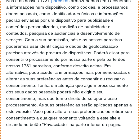
Nós e os nossos 1731
parceiros
armazenamos e/ou acedemos
a informações num dispositivo, como cookies, e processamos
Autor:
Pedro Simões
dados pessoais, como identificadores únicos e informações
padrão enviadas por um dispositivo para publicidade e
conteúdos personalizados, medição de publicidade e
Tags:
anonimização
ataque
dos
Lizard
rede
relay
conteúdos, pesquisa de audiências e desenvolvimento de
serviços.
Com a sua permissão, nós e os nossos parceiros
Squad
tor
poderemos usar identificação e dados de geolocalização
precisos através da procura de dispositivos. Poderá clicar para
consentir o processamento por nossa parte e pela parte dos
PRÓXIMO ARTIGO
nossos 1731 parceiros, conforme descrito acima. Em
Os browsers mais utilizados em 2014
alternativa, pode aceder a informações mais pormenorizadas e
alterar as suas preferências antes de consentir ou recusar o
consentimento.
Tenha em atenção que algum processamento
ARTIGO ANTERIOR
dos seus dados pessoais poderá não exigir o seu
E Porque Hoje é Sexta
consentimento, mas que tem o direito de se opor a esse
processamento. As suas preferências serão aplicadas apenas a
este website. Você pode alterar suas preferências ou retirar seu
consentimento a qualquer momento voltando a este site e
clicando no botão "Privacidade" na parte inferior da página.