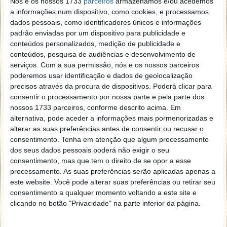
smishing e, por telefone (voz), de vishing. Também
Nós e os nossos 1733
parceiros
armazenamos e/ou acedemos
pode ser usada através de mensagens instantâneas
a informações num dispositivo, como cookies, e processamos
dados pessoais, como identificadores únicos e informações
em aplicações de redes sociais.
padrão enviadas por um dispositivo para publicidade e
conteúdos personalizados, medição de publicidade e
conteúdos, pesquisa de audiências e desenvolvimento de
serviços.
Com a sua permissão, nós e os nossos parceiros
Este artigo tem mais de um ano
poderemos usar identificação e dados de geolocalização
precisos através da procura de dispositivos. Poderá clicar para
consentir o processamento por nossa parte e pela parte dos
nossos 1733 parceiros, conforme descrito acima. Em
Acompanhe o Pplware no Google Notícias
alternativa, pode aceder a informações mais pormenorizadas e
alterar as suas preferências antes de consentir ou recusar o
consentimento.
Tenha em atenção que algum processamento
Proponha uma correção, faça uma sugestão
dos seus dados pessoais poderá não exigir o seu
consentimento, mas que tem o direito de se opor a esse
Autor:
Pedro Pinto
processamento. As suas preferências serão aplicadas apenas a
este website. Você pode alterar suas preferências ou retirar seu
consentimento a qualquer momento voltando a este site e
clicando no botão "Privacidade" na parte inferior da página.
Tags:
burlas
mensagem
sms