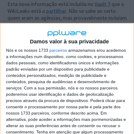
Esta nova informação está incluída no
Vault 7
que a
WikiLeaks está a
partilhar
. Não se sabe ao certo
quem eram as agências, mas provavelmente incluíam
o FBI, a NSA e a Department of Homeland Security.
Este é mais um exemplo, grave, da forma como a CIA
recolhia informação sensível.
Damos valor à sua privacidade
Nós e os nossos 1733
parceiros
armazenamos e/ou acedemos
a informações num dispositivo, como cookies, e processamos
dados pessoais, como identificadores únicos e informações
Este artigo tem mais de um ano
padrão enviadas por um dispositivo para publicidade e
conteúdos personalizados, medição de publicidade e
conteúdos, pesquisa de audiências e desenvolvimento de
serviços.
Com a sua permissão, nós e os nossos parceiros
Acompanhe o Pplware no Google Notícias
poderemos usar identificação e dados de geolocalização
precisos através da procura de dispositivos. Poderá clicar para
consentir o processamento por nossa parte e pela parte dos
Proponha uma correção, faça uma sugestão
nossos 1733 parceiros, conforme descrito acima. Em
alternativa, pode aceder a informações mais pormenorizadas e
Autor:
Pedro Simões
alterar as suas preferências antes de consentir ou recusar o
consentimento.
Tenha em atenção que algum processamento