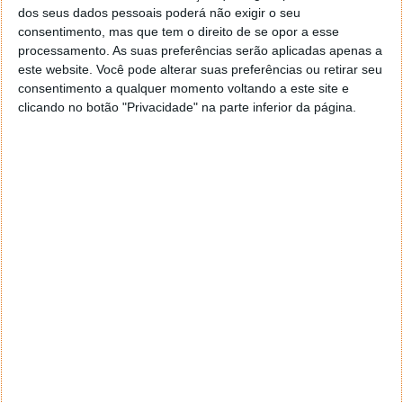
dos seus dados pessoais poderá não exigir o seu
consentimento, mas que tem o direito de se opor a esse
Tags:
CIA
ExpressLane
Vault 7
WikiLeaks
processamento. As suas preferências serão aplicadas apenas a
este website. Você pode alterar suas preferências ou retirar seu
consentimento a qualquer momento voltando a este site e
clicando no botão "Privacidade" na parte inferior da página.
PRÓXIMO ARTIGO
Portugal vai ter 14 novas centrais solares
fotovoltaicas
ARTIGO ANTERIOR
Microsoft Edge terá grandes melhorias na Fall
Creators update