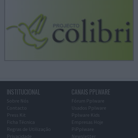
INSTITUCIONAL
CANAIS PPLWARE
Sobre Nós
Fórum Pplware
Contacto
Usados Pplware
Press Kit
Pplware Kids
Ficha Técnica
Empresas Hoje
Regras de Utilização
PiPplware
Privacidade
Newsletter