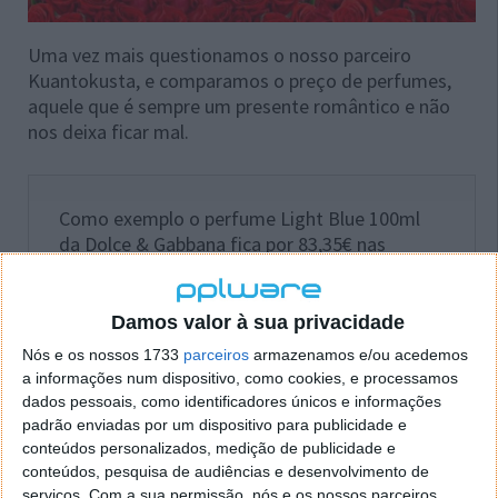
Uma vez mais questionamos o nosso parceiro
Kuantokusta, e comparamos o preço de perfumes,
aquele que é sempre um presente romântico e não
nos deixa ficar mal.
Como exemplo o perfume Light Blue 100ml
da Dolce & Gabbana fica por 83,35€ nas
grandes perfumarias das superficies
comerciais, no Kuantokusta esse mesmo
perfume está à venda pelo preço mínimo de
Damos valor à sua privacidade
58,90€, uma diferença de 30%.
Nós e os nossos 1733
parceiros
armazenamos e/ou acedemos
a informações num dispositivo, como cookies, e processamos
dados pessoais, como identificadores únicos e informações
padrão enviadas por um dispositivo para publicidade e
Em todas as alturas, saldos, festas, dias
conteúdos personalizados, medição de publicidade e
comemorativos ou no dia-a-dia, os comparadores de
conteúdos, pesquisa de audiências e desenvolvimento de
preços são úteis, não se trata apenas de comparar,
serviços.
Com a sua permissão, nós e os nossos parceiros