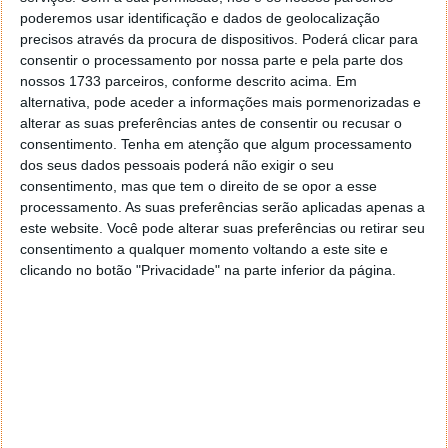
mas sim de fazer uma boa compra ao melhor preço.
poderemos usar identificação e dados de geolocalização
precisos através da procura de dispositivos. Poderá clicar para
Para Antoine de Saint-Exupéry, "O verdadeiro amor
consentir o processamento por nossa parte e pela parte dos
nunca se desgasta. Quanto mais se dá, mais se tem",
nossos 1733 parceiros, conforme descrito acima. Em
assim sendo dê muito, gaste pouco e terá sempre
alternativa, pode aceder a informações mais pormenorizadas e
mais.
alterar as suas preferências antes de consentir ou recusar o
consentimento.
Tenha em atenção que algum processamento
Tenha um bom dia dos namorados!
dos seus dados pessoais poderá não exigir o seu
consentimento, mas que tem o direito de se opor a esse
processamento. As suas preferências serão aplicadas apenas a
este website. Você pode alterar suas preferências ou retirar seu
consentimento a qualquer momento voltando a este site e
Este artigo tem mais de um ano
clicando no botão "Privacidade" na parte inferior da página.
Acompanhe o Pplware no Google Notícias
Autor:
Vítor M.
Proponha uma correção, faça uma sugestão