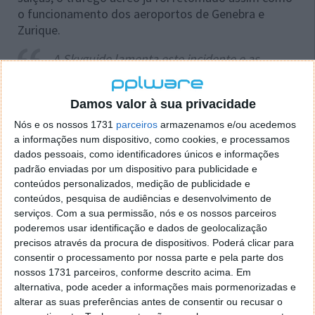
o funcionamento dos aeroportos de Genebra e
Zurique.
A Skyguide lamenta este incidente e as
consequências para os clientes e parceiros,
assim como para todos (os transtornos) que
Damos valor à sua privacidade
provocou aos passageiros que se
encontravam nos dois aeroportos nacionais
Nós e os nossos 1731
parceiros
armazenamos e/ou acedemos
a informações num dispositivo, como cookies, e processamos
Até ao momento não foram fornecidos mais
dados pessoais, como identificadores únicos e informações
detalhes sobre a "avaria informática". Nas últimas
padrão enviadas por um dispositivo para publicidade e
conteúdos personalizados, medição de publicidade e
horas, segundo a agência de notícias suíça ATS-
conteúdos, pesquisa de audiências e desenvolvimento de
Keystone, os voos internacionais para o país foram
serviços.
Com a sua permissão, nós e os nossos parceiros
desviados para o aeroporto de Milão no norte de
poderemos usar identificação e dados de geolocalização
Itália.
precisos através da procura de dispositivos. Poderá clicar para
consentir o processamento por nossa parte e pela parte dos
nossos 1731 parceiros, conforme descrito acima. Em
alternativa, pode aceder a informações mais pormenorizadas e
alterar as suas preferências antes de consentir ou recusar o
Este artigo tem mais de um ano