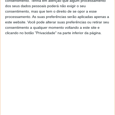
consentimento.
Tenha em atenção que algum processamento
dos seus dados pessoais poderá não exigir o seu
consentimento, mas que tem o direito de se opor a esse
Acompanhe o Pplware no Google Notícias
processamento. As suas preferências serão aplicadas apenas a
este website. Você pode alterar suas preferências ou retirar seu
consentimento a qualquer momento voltando a este site e
Proponha uma correção, faça uma sugestão
clicando no botão "Privacidade" na parte inferior da página.
Autor:
Pedro Pinto
Tags:
Skyguide
Suíça
PRÓXIMO ARTIGO
Black Shark 5 Pro – um poderoso smartphone de
topo… e que fica longe dos 1000€
ARTIGO ANTERIOR