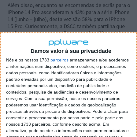
Além disso, enquanto as encomendas de ecrãs para o
iPhone 14 Pro ascenderam a 43% para a série iPhone
14 (junho – julho), desta vez são 58% para o iPhone
15 Pro. Curiosamente, a DSCC também partilha que
os fornecimentos de ecrãs para a série iPhone 14
caíram 22% em junho, em comparação com a série
iPhone 13 durante o mesmo mês do ano passado.
Damos valor à sua privacidade
Assim, para dar algum sentido a todos estes
Nós e os nossos 1733
parceiros
armazenamos e/ou acedemos
números e datas, é seguro dizer que a Apple está a
a informações num dispositivo, como cookies, e processamos
planear manter o foco nos seus modelos Pro como a
dados pessoais, como identificadores únicos e informações
padrão enviadas por um dispositivo para publicidade e
maior fonte de dinheiro da empresa. Portanto,
conteúdos personalizados, medição de publicidade e
espera-se que o iPhone 15 Pro seja o mais vendido
conteúdos, pesquisa de audiências e desenvolvimento de
este ano, o que é estranho, tendo em conta a
serviços.
Com a sua permissão, nós e os nossos parceiros
qualidade do iPhone 15 de base, graças a algumas
poderemos usar identificação e dados de geolocalização
atualizações significativas na secção da câmara,
precisos através da procura de dispositivos. Poderá clicar para
especificamente.
consentir o processamento por nossa parte e pela parte dos
nossos 1733 parceiros, conforme descrito acima. Em
alternativa, pode aceder a informações mais pormenorizadas e