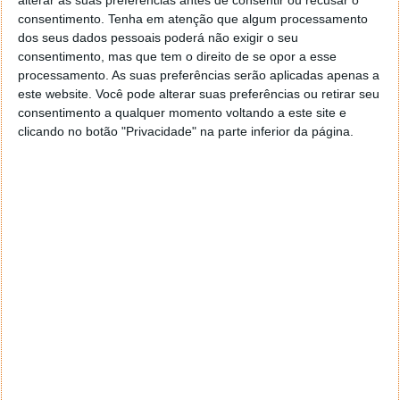
alterar as suas preferências antes de consentir ou recusar o
consentimento.
Tenha em atenção que algum processamento
Este artigo tem mais de um ano
dos seus dados pessoais poderá não exigir o seu
consentimento, mas que tem o direito de se opor a esse
processamento. As suas preferências serão aplicadas apenas a
Acompanhe o Pplware no Google Notícias
este website. Você pode alterar suas preferências ou retirar seu
consentimento a qualquer momento voltando a este site e
clicando no botão "Privacidade" na parte inferior da página.
Autor:
Vítor M.
Proponha uma correção, faça uma sugestão
Tags:
iPhone 15
iPhone 15 Pro
PRÓXIMO ARTIGO
NASA está a criar um assistente do tipo ChatGPT
para os astronautas
ARTIGO ANTERIOR