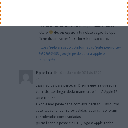
Pisca com um pouco de atenção ao que foi escrito,
e um pouco de inteligência, se consegue ver o
alcance desta batalha. Vais ver que esta notícia,
assim como a que demos a conhecer do portfolio
das patentes da Nortel serão importantíssimas no
futuro
depois espero a tua observação do tipo
“bem diziam voces”… se fores honesto claro.
https://pplware.sapo.pt/informacao/patentes-nortel-
%E2%80%93-google-perde-para-a-apple-e-
microsoft/
Ppietra
16 de Julho de 2011 às 12:09
??
Essa não dá para perceber! Diz-me quem é que sofre
com isto, se chegar desta maneira ao fim! A Apple!??
Ou a HTC!??
A Apple não perde nada com esta decisão… as outras
patentes continuam a ser válidas, apenas não foram
consideradas como violadas.
Quem ficaria a penar é a HTC, logo a Apple ganha