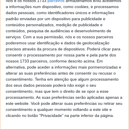
Nós e os nossos 1733
parceiros
armazenamos e/ou acedemos
a informações num dispositivo, como cookies, e processamos
dados pessoais, como identificadores únicos e informações
Este artigo tem mais de um ano
padrão enviadas por um dispositivo para publicidade e
conteúdos personalizados, medição de publicidade e
conteúdos, pesquisa de audiências e desenvolvimento de
Acompanhe o Pplware no Google Notícias
serviços.
Com a sua permissão, nós e os nossos parceiros
poderemos usar identificação e dados de geolocalização
precisos através da procura de dispositivos. Poderá clicar para
Proponha uma correção, faça uma sugestão
consentir o processamento por nossa parte e pela parte dos
nossos 1733 parceiros, conforme descrito acima. Em
alternativa, pode aceder a informações mais pormenorizadas e
Autor:
Pedro Simões
alterar as suas preferências antes de consentir ou recusar o
consentimento.
Tenha em atenção que algum processamento
dos seus dados pessoais poderá não exigir o seu
consentimento, mas que tem o direito de se opor a esse
PRÓXIMO ARTIGO
processamento. As suas preferências serão aplicadas apenas a
Microsoft Fix It – Melhorias na gestão de energia
este website. Você pode alterar suas preferências ou retirar seu
consentimento a qualquer momento voltando a este site e
clicando no botão "Privacidade" na parte inferior da página.
ARTIGO ANTERIOR
Apple disponibliza IOS 4.3.4