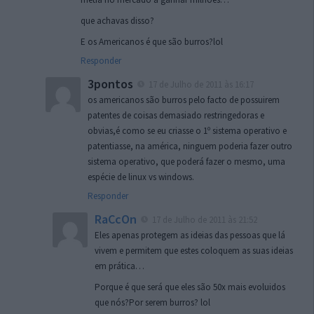
que achavas disso?
E os Americanos é que são burros?lol
Responder
3pontos
17 de Julho de 2011 às 16:17
os americanos são burros pelo facto de possuirem
patentes de coisas demasiado restringedoras e
obvias,é como se eu criasse o 1º sistema operativo e
patentiasse, na américa, ninguem poderia fazer outro
sistema operativo, que poderá fazer o mesmo, uma
espécie de linux vs windows.
Responder
RaCcOn
17 de Julho de 2011 às 21:52
Eles apenas protegem as ideias das pessoas que lá
vivem e permitem que estes coloquem as suas ideias
em prática…
Porque é que será que eles são 50x mais evoluidos
que nós?Por serem burros? lol