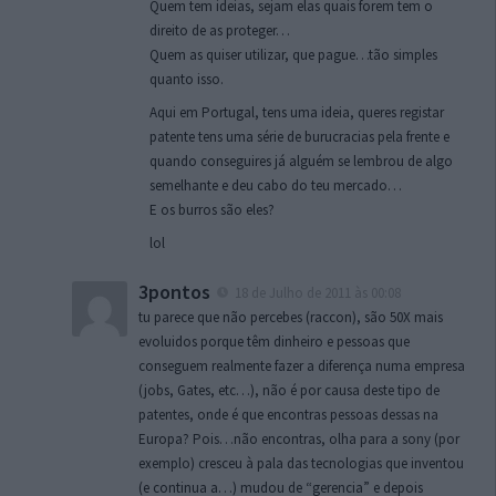
Quem tem ideias, sejam elas quais forem tem o
direito de as proteger…
Quem as quiser utilizar, que pague…tão simples
quanto isso.
Aqui em Portugal, tens uma ideia, queres registar
patente tens uma série de burucracias pela frente e
quando conseguires já alguém se lembrou de algo
semelhante e deu cabo do teu mercado…
E os burros são eles?
lol
3pontos
18 de Julho de 2011 às 00:08
tu parece que não percebes (raccon), são 50X mais
evoluidos porque têm dinheiro e pessoas que
conseguem realmente fazer a diferença numa empresa
(jobs, Gates, etc…), não é por causa deste tipo de
patentes, onde é que encontras pessoas dessas na
Europa? Pois…não encontras, olha para a sony (por
exemplo) cresceu à pala das tecnologias que inventou
(e continua a…) mudou de “gerencia” e depois