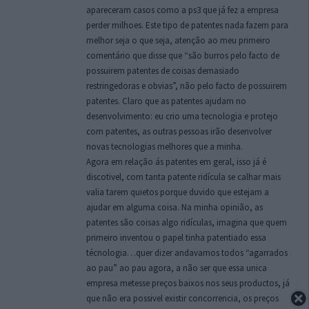
apareceram casos como a ps3 que já fez a empresa
perder milhoes. Este tipo de patentes nada fazem para
melhor seja o que seja, atenção ao meu primeiro
comentário que disse que “são burros pelo facto de
possuirem patentes de coisas demasiado
restringedoras e obvias”, não pelo facto de possuirem
patentes. Claro que as patentes ajudam no
desenvolvimento: eu crio uma tecnologia e protejo
com patentes, as outras pessoas irão desenvolver
novas tecnologias melhores que a minha.
Agora em relação ás patentes em geral, isso já é
discotivel, com tanta patente ridícula se calhar mais
valia tarem quietos porque duvido que estejam a
ajudar em alguma coisa. Na minha opinião, as
patentes são coisas algo ridículas, imagina que quem
primeiro inventou o papel tinha patentiado essa
técnologia…quer dizer andavamos todos “agarrados
ao pau” ao pau agora, a não ser que essa unica
empresa metesse preços baixos nos seus productos, já
que não era possivel existir concorrencia, os preços