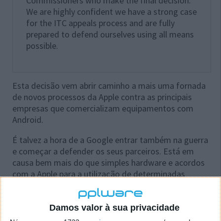
Commissioners who make the final decision.
We are highly confident we have a strong case
for the ITC appeals process and are fully
prepared to defend ourselves using all means
possible.
Esta decisão vem abrir caminho a mais uma fornada
de novos processos da Apple contra as principais
empresas que comercializam equipamentos com
Android.
É talvez a hora de a Google entrar também na guerra
e começar a defender os seus parceiros. Está em
causa bem mais do que simples hardware e acordos
com a Apple para a utilização de determinadas
tecnologias. Começa a estar em jogo a viabilidade e
a continuidade do próprio Android.
Damos valor à sua privacidade