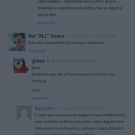
nesta batalha – certamente não é a HTC! Qual a
dimensão e importância da vitória, isso só depois é
que se verá.
Responder
Rui "ALL" Sousa
16 de Julho de 2011 às 10:46
Esta cena das patentes já começa a aborrecer…
Responder
@lmx
16 de Julho de 2011 às 14:40
Boas…
ainda bem que isto só funciona para os burros dos
Américas.
cmps
Responder
RaCcOn
17 de Julho de 2011 às 11:27
É assim que as pessoas protegem os seus investimentos,
caso contrário tu tinhas uma ideia, vinha alguém com
mais poder ou sorte que tu, copiava o que tu fizes-te e
metia no mercado a ganhar milhões…