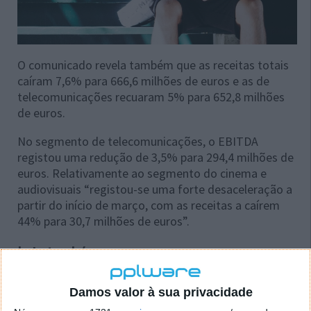
O comunicado revela também que as receitas totais
caíram 7,6% para 666,6 milhões de euros e as de
telecomunicações recuaram 5% para 652,8 milhões
de euros.
No segmento de telecomunicações, o EBITDA
registou uma redução de 3,5% para 294,4 milhões de
euros. Relativamente ao segmento do cinema e
audiovisuais “registou-se uma forte desaceleração a
partir do início de março, com as receitas a caírem
44% para 30,7 milhões de euros”.
Leia também...
Damos valor à sua privacidade