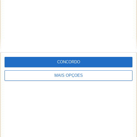
*
*
Nome
Email
Notifique-me de novos comentários por e-mail.
Também se pode
inscrever
sem comentar.
CONCORDO
MAIS OPÇÕES
Aviso: Todo e qualquer texto publicado na internet
através deste sistema não reflete,
necessariamente, a opinião deste site ou do(s)
seu(s) autor(es). Os comentários publicados
através deste sistema são de exclusiva e integral