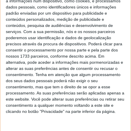
a informações num dispositivo, como cookies, e processamos
Times”. “O WikiLeaks ajudou aqueles que
dados pessoais, como identificadores únicos e informações
pretendiam expor informação sensível, e pensar em
padrão enviadas por um dispositivo para publicidade e
alterar a legislação no seguimento de um ataque de
conteúdos personalizados, medição de publicidade e
negação de serviços como o da “Operação Vingar
conteúdos, pesquisa de audiências e desenvolvimento de
Assange” é algo muito difícil, mesmo que estes
serviços.
Com a sua permissão, nós e os nossos parceiros
exemplos de ciber-activismo nos possam parecer
poderemos usar identificação e dados de geolocalização
legítimos”.
precisos através da procura de dispositivos. Poderá clicar para
consentir o processamento por nossa parte e pela parte dos
nossos 1733 parceiros, conforme descrito acima. Em
alternativa, pode aceder a informações mais pormenorizadas e
alterar as suas preferências antes de consentir ou recusar o
consentimento.
Tenha em atenção que algum processamento
dos seus dados pessoais poderá não exigir o seu
consentimento, mas que tem o direito de se opor a esse
processamento. As suas preferências serão aplicadas apenas a
este website. Você pode alterar suas preferências ou retirar seu
consentimento a qualquer momento voltando a este site e
clicando no botão "Privacidade" na parte inferior da página.
Durante o debate moderado por Josu Franco,