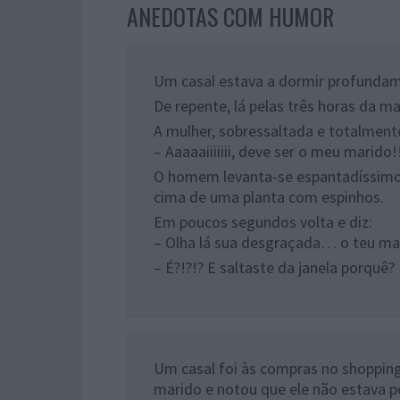
ANEDOTAS COM HUMOR
Um casal estava a dormir profunda
De repente, lá pelas três horas da m
A mulher, sobressaltada e totalment
– Aaaaaiiiiiii, deve ser o meu marido
O homem levanta-se espantadíssimo 
cima de uma planta com espinhos.
Em poucos segundos volta e diz:
– Olha lá sua desgraçada… o teu mar
– É?!?!? E saltaste da janela porquê?
Um casal foi às compras no shopping
marido e notou que ele não estava p