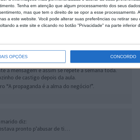
ar-te.
timento.
Tenha em atenção que algum processamento dos seus dados
las palavras transportavam, aproveitou para
nsentimento, mas que tem o direito de se opor a esse processamento. A
as a este website. Você pode alterar suas preferências ou retirar seu
!
tando a este site e clicando no botão "Privacidade" na parte inferior 
AIS OPÇÕES
CONCORDO
dro da sala de aula: “João é bom de cama!”.
nte a mensagem e assim se repete a semana toda.
ozinho de castigo depois da aula.
dro “A propaganda é a alma do negócio!”.
 marido diz:
estava pronto p’abusar de ti…