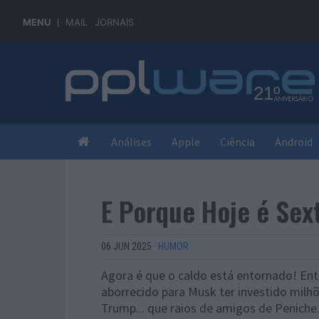
MENU
MAIL
JORNAIS
Análises
Apple
Ciência
Android
E Porque Hoje é Sex
06 JUN 2025
·
HUMOR
Agora é que o caldo está entornado! En
aborrecido para Musk ter investido milhõ
Trump... que raios de amigos de Peniche.