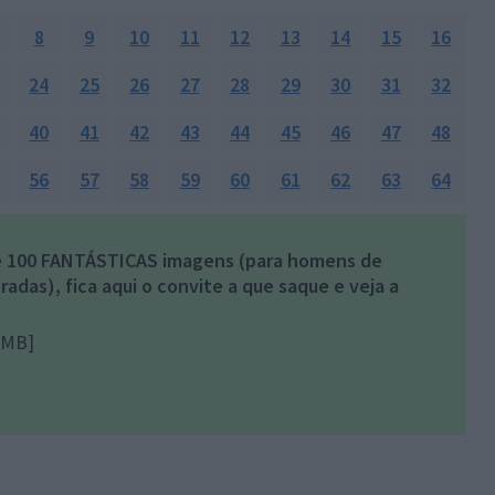
8
9
10
11
12
13
14
15
16
24
25
26
27
28
29
30
31
32
40
41
42
43
44
45
46
47
48
56
57
58
59
60
61
62
63
64
de 100 FANTÁSTICAS imagens (para homens de
adas), fica aqui o convite a que saque e veja a
0MB]