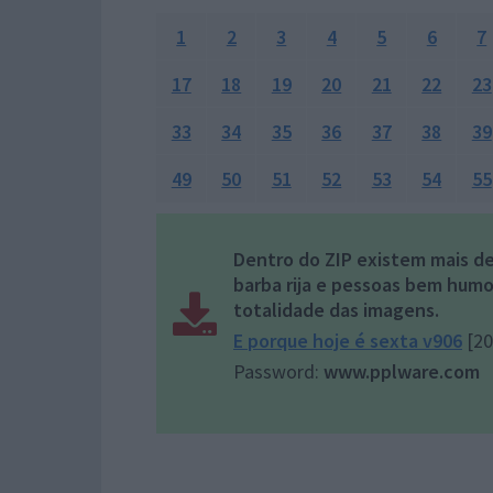
1
2
3
4
5
6
7
17
18
19
20
21
22
23
33
34
35
36
37
38
39
49
50
51
52
53
54
55
Dentro do ZIP existem mais 
barba rija e pessoas bem humor
totalidade das imagens.
E porque hoje é sexta v906
[2
Password:
www.pplware.com