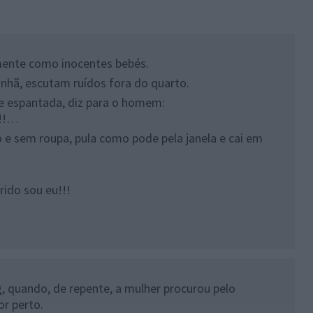
mente como inocentes bebés.
anhã, escutam ruídos fora do quarto.
e espantada, diz para o homem:
!!!…
e sem roupa, pula como pode pela janela e cai em
ido sou eu!!!
, quando, de repente, a mulher procurou pelo
or perto.