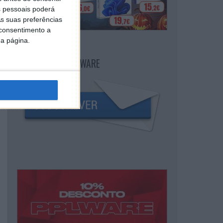
 pessoais poderá
s suas preferências
 consentimento a
da página.
NEWSLETTER PPLWARE