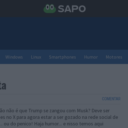
Windows
Linux
Smartphones
Humor
Motores
ta
COMENTAR
tão não é que Trump se zangou com Musk? Deve ser
es no X para agora estar a ser gozado na rede social de
.. ou do penico! Haja humor... e nisso temos aqui