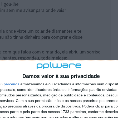
ligou-lhe:
im sem me avisar para onde vais?
ria onde viste um colar de diamantes e te
eu não tinha dinheiro para comprar e disse:
 com que falou com o marido, ela abriu um sorriso
brilhantes, respondeu, toda melosa:
ro que estou lembrada!
 no bar ao lado!
Damos valor à sua privacidade
33
parceiros
armazenamos e/ou acedemos a informações num dispositi
essoais, como identificadores únicos e informações padrão enviadas 
conteúdos personalizados, medição de publicidade e conteúdos, pesqui
 um terrível mau hálito, ele transpirava
serviços.
Com a sua permissão, nós e os nossos parceiros poderemos 
-se um do outro.
ção precisos através da procura de dispositivos. Poderá clicar para co
ossa parte e pela parte dos nossos 1733 parceiros, conforme descrit
que podia do nariz dele, exclamou:
eder a informações mais pormenorizadas e alterar as suas preferência