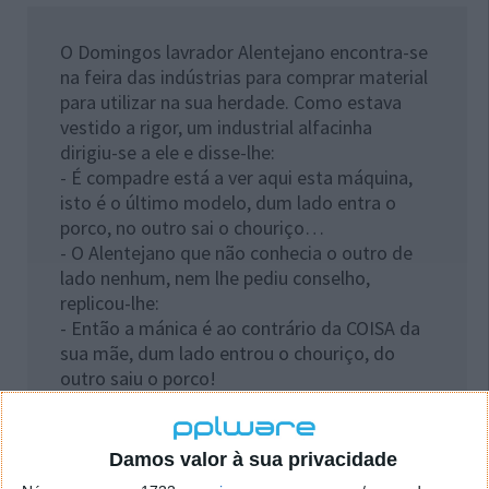
O Domingos lavrador Alentejano encontra-se
na feira das indústrias para comprar material
para utilizar na sua herdade. Como estava
vestido a rigor, um industrial alfacinha
dirigiu-se a ele e disse-lhe:
- É compadre está a ver aqui esta máquina,
isto é o último modelo, dum lado entra o
porco, no outro sai o chouriço…
- O Alentejano que não conhecia o outro de
lado nenhum, nem lhe pediu conselho,
replicou-lhe:
- Então a mánica é ao contrário da COISA da
sua mãe, dum lado entrou o chouriço, do
outro saiu o porco!
Damos valor à sua privacidade