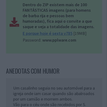
Dentro do ZIP existem mais de 100
FANTÁSTICAS imagens (para homens
de barba rija e pessoas bem
humoradas), fica aqui o convite a que
saque e veja a totalidade das imagens.
E porque hoje é sexta v785
[19MB]
Password:
www.pplware.com
ANEDOTAS COM HUMOR
Um casalinho seguia no seu automóvel para a
igreja onde iam casar quando são abalroados
por um camião e morrem ambos.
Vão para o céu onde são recebidos por S.