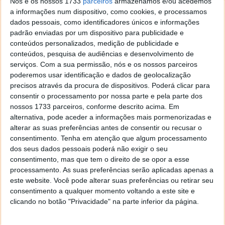
Nós e os nossos 1733
parceiros
armazenamos e/ou acedemos
vir embora, começou a chover muito, muito e
a informações num dispositivo, como cookies, e processamos
sem parar.
dados pessoais, como identificadores únicos e informações
Após algum tempo, a bibliotecária e eu,
padrão enviadas por um dispositivo para publicidade e
fomos ficando mais confortáveis e... bem...
conteúdos personalizados, medição de publicidade e
fizemos uma festa a noite inteira, se é que o
conteúdos, pesquisa de audiências e desenvolvimento de
senhor me entende.
serviços.
Com a sua permissão, nós e os nossos parceiros
- Não foi correcto mas também não foi
poderemos usar identificação e dados de geolocalização
horrível, meu filho. Se foi apenas esse o único
precisos através da procura de dispositivos. Poderá clicar para
consentir o processamento por nossa parte e pela parte dos
deslize, Deus vai perdoar-lhe.
nossos 1733 parceiros, conforme descrito acima. Em
- Aí é que está... mais ou menos há uma
alternativa, pode aceder a informações mais pormenorizadas e
semana, eu ajudei a minha vizinha e consertei
alterar as suas preferências antes de consentir ou recusar o
as persianas na casa dela. Quando ia voltar
consentimento.
Tenha em atenção que algum processamento
para a minha casa, começou a chover muito,
dos seus dados pessoais poderá não exigir o seu
muito, sem parar, e... bem... o senhor sabe, foi
consentimento, mas que tem o direito de se opor a esse
uma festa a noite inteira.
processamento. As suas preferências serão aplicadas apenas a
O padre ficou em silêncio por alguns
este website. Você pode alterar suas preferências ou retirar seu
segundos.
consentimento a qualquer momento voltando a este site e
O homem cobriu o rosto com as mãos e, em
clicando no botão "Privacidade" na parte inferior da página.
soluços, perguntou: