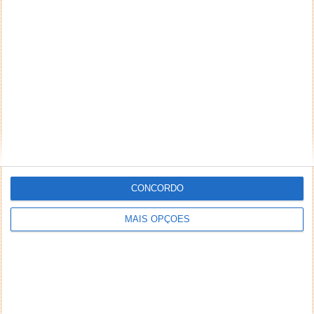
Cantor italiano na Eurovisão passou-se do cornos e
partiu tudo
CONCORDO
MAIS OPÇÕES