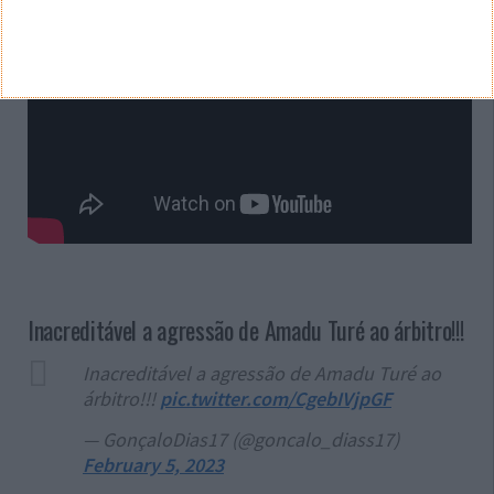
Inacreditável a agressão de Amadu Turé ao árbitro!!!
Inacreditável a agressão de Amadu Turé ao
árbitro!!!
pic.twitter.com/CgebIVjpGF
— GonçaloDias17 (@goncalo_diass17)
February 5, 2023