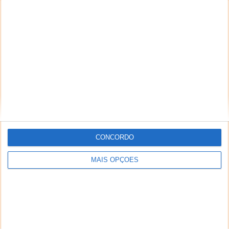
CONCORDO
MAIS OPÇÕES
Avião que trazia a equipa do Manchester City a