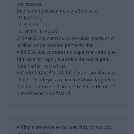
conclusões.
Dedicam-se basicamente a 3 coisas:
· O BANCO;
· A BOLSA;
· A INVESTIGAÇÃO;
O BANCO em centros comerciais, parques e
jardins, onde passam parte do dia.
A BOLSA das compras no supermercado que
têm que carregar, e a bolsa da reciclagem
para deitar fora o lixo.
A INVESTIGAÇÃO DIÁRIA: Onde raio deixei as
chaves? Onde pus a carteira? Onde larguei os
óculos? Como se chama este gajo? De que é
que estávamos a falar?!
A filha apresenta ao pai seu futuro marido,
um rapaz crente.