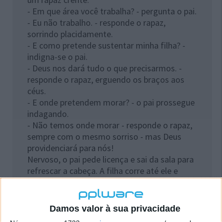
- Em que área você trabalha? - pergunta o pai.
- Eu não trabalho. - responde o rapaz,
sorrindo placidamente.
- E como pretende sustentar minha filha? -
indigna-se o pai.
- Deus nos dará tudo o que precisarmos. -
responde o rapaz, erguendo os braços aos
céus.
- E onde pretendem morar? - o pai prossegue
indagando.
- Não temos onde morar - responde o rapaz,
sempre com o mesmo sorriso - mas Deus
providenciará para nós!
Nervoso, o pai pede licença e sai da sala para
refrescar a cabeça. A filha corre até ele e
pergunta, ansiosa:
- O que o senhor está achando do meu noivo,
pai?
Damos valor à sua privacidade
- Eu prefiro não falar o que estou achando