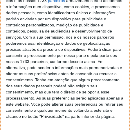
Nós e os nossos 1733
parceiros
armazenamos e/ou acedemos
dele... mas com certeza ele está me achando
a informações num dispositivo, como cookies, e processamos
um Deus!
dados pessoais, como identificadores únicos e informações
padrão enviadas por um dispositivo para publicidade e
conteúdos personalizados, medição de publicidade e
conteúdos, pesquisa de audiências e desenvolvimento de
serviços.
Com a sua permissão, nós e os nossos parceiros
Três Advogados e três Engenheiros viajam de
poderemos usar identificação e dados de geolocalização
comboio para uma conferência.
precisos através da procura de dispositivos. Poderá clicar para
Na estação, os três Advogados compraram
consentir o processamento por nossa parte e pela parte dos
nossos 1733 parceiros, conforme descrito acima. Em
um bilhete cada um, mas viram que os três
alternativa, pode aceder a informações mais pormenorizadas e
Engenheiros compraram um só bilhete.
alterar as suas preferências antes de consentir ou recusar o
- Como é que os três vão viajar só com um
consentimento.
Tenha em atenção que algum processamento
bilhete? (perguntou um dos Advogados)
dos seus dados pessoais poderá não exigir o seu
- Espere e verá - respondeu um dos
consentimento, mas que tem o direito de se opor a esse
Engenheiros.
processamento. As suas preferências serão aplicadas apenas a
Então, todos embarcaram.
este website. Você pode alterar suas preferências ou retirar seu
Os Advogados foram para suas poltronas,
consentimento a qualquer momento voltando a este site e
mas os três Engenheiros trancaram-se na
clicando no botão "Privacidade" na parte inferior da página.
casa de banho.
Logo que o comboio partiu, o fiscal veio