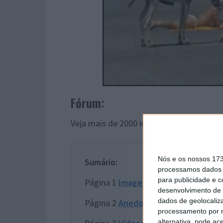
Fórum:
Veja mais de 2000 imagens divertidas
aq
Nós e os nossos 17
Sumário:
processamos dados p
para publicidade e 
Página 1
Imagens
desenvolvimento de 
dados de geolocaliza
Página 2
Anedotas
processamento por n
alternativa, pode ac