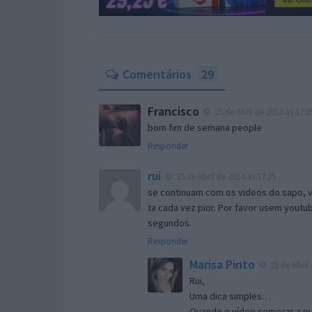
Comentários
29
Francisco
25 de Abril de 2014 às 17:0
bom fim de semana people
Responder
rui
25 de Abril de 2014 às 17:25
se continuam com os videos do sapo, vo
ta cada vez pior. Por favor usem youtu
segundos.
Responder
Marisa Pinto
25 de Abril 
Rui,
Uma dica simples…
Quando o vídeo começar a pub