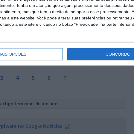
timento.
Tenha em atenção que algum processamento dos seus dados
nsentimento, mas que tem o direito de se opor a esse processamento. A
as a este website. Você pode alterar suas preferências ou retirar seu
tando a este site e clicando no botão "Privacidade" na parte inferior 
AIS OPÇÕES
CONCORDO
3
4
5
6
7
 artigo tem mais de um ano
plware no Google Notícias