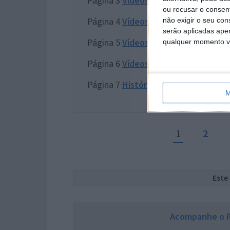
Página 3
Vídeos 1
ou recusar o consen
Página 4
Vídeos 2
não exigir o seu co
serão aplicadas apen
Página 5
Vídeos 3
qualquer momento vol
Página 6
Vídeos 4
Página 7
História da semana
M
1
2
Este
Acompanhe o P