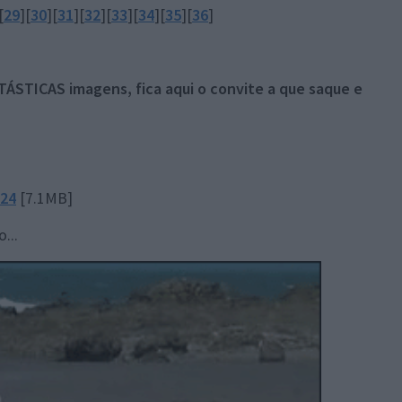
[
29
][
30
][
31
][
32
][
33
][
34
][
35
][
36
]
TÁSTICAS imagens, fica aqui o convite a que saque e
324
[7.1MB]
...