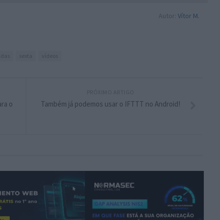
Autor:
Vítor M.
adas
sexta
vídeos
PRÓXIMO ARTIGO
ra o
Também já podemos usar o IFTTT no Android!