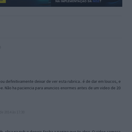
9
u definitivamente deixar de ver esta rubrica.. é de dar em loucos, e
be. Não ha paciencia para anuncios enormes antes de um video de 20
de 2014 às 17:30
, clica na pub e depois fecha a pagina que te abre. O video começa