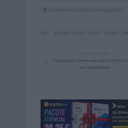
Proponha uma correção, faça uma sugestão
Tags:
anedotas
bizarro
Humor
imagens
pi
ARTIGO ANTERIOR
Passatempo: Ganhe uma case LifeProof pa
seu smartphone