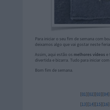
Para iniciar o seu fim de semana com boa
deixamos algo que vai gostar neste feri
Assim, aqui estão os
melhores vídeos
e
divertida e bizarra. Tudo para iniciar c
Bom fim de semana.
[
01
][
02
][
03
][
04
]
[
13
][
14
][
15
][
16
]