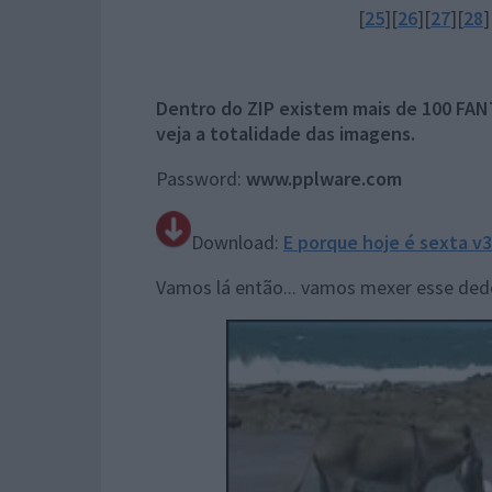
[
25
][
26
][
27
][
28
]
Dentro do ZIP existem mais de 100 FAN
veja a totalidade das imagens.
Password:
www.pplware.com
Download:
E porque hoje é sexta v
Vamos lá então... vamos mexer esse dedo