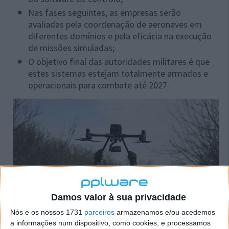
Nas fases seguintes, as empresas serão
avaliadas pela coordenação de aeronaves em
diferentes domínios e pela eficácia na execução
de missões simuladas;
O objetivo final das autoridades militares é que
estes sistemas estejam totalmente armados e
operacionais para combate até 2027.
Damos valor à sua privacidade
Nós e os nossos 1731
parceiros
armazenamos e/ou acedemos
a informações num dispositivo, como cookies, e processamos