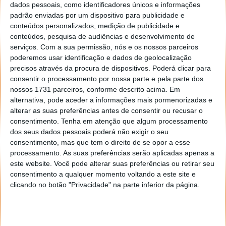
Vantagem industrial enorme para a empresa de
dados pessoais, como identificadores únicos e informações
padrão enviadas por um dispositivo para publicidade e
Musk
conteúdos personalizados, medição de publicidade e
conteúdos, pesquisa de audiências e desenvolvimento de
Para além do design das aeronaves, o contrato final
serviços.
Com a sua permissão, nós e os nossos parceiros
abrangerá o suporte logístico e a integração de
poderemos usar identificação e dados de geolocalização
sistemas de defesa eletrónica. Um dos pontos mais
precisos através da procura de dispositivos. Poderá clicar para
críticos da avaliação
será a capacidade de tomada
consentir o processamento por nossa parte e pela parte dos
de decisão do drone sem qualquer interferência
nossos 1731 parceiros, conforme descrito acima. Em
humana
.
alternativa, pode aceder a informações mais pormenorizadas e
alterar as suas preferências antes de consentir ou recusar o
É neste campo que a SpaceX pretende capitalizar a
consentimento.
Tenha em atenção que algum processamento
experiência da xAI, aproveitando algoritmos de
dos seus dados pessoais poderá não exigir o seu
navegação e processamento de dados
que já são
consentimento, mas que tem o direito de se opor a esse
processamento. As suas preferências serão aplicadas apenas a
utilizados em missões espaciais complexas
.
este website. Você pode alterar suas preferências ou retirar seu
A empresa possui uma vantagem competitiva
consentimento a qualquer momento voltando a este site e
clicando no botão "Privacidade" na parte inferior da página.
significativa face aos fornecedores tradicionais de
defesa: a sua capacidade de produção industrial em
massa. Ao controlar quase toda a sua cadeia de
abastecimento, a SpaceX consegue iterar protótipos