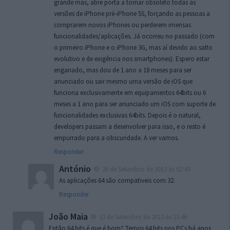
grande mas, abre porta a tornar obsoleto todas as
versões de iPhone pré-iPhone 5S, forçando as pessoas a
comprarem novos iPhones ou perderem imensas
funcionalidades/aplicações. Já ocorreu no passado (com
o primeiro iPhone e o iPhone 3G, mas aí devido ao salto
evolutivo e de exigência nos smartphones). Espero estar
enganado, mas dou de 1 ano a 18 meses para ser
anunciado ou sair mesmo uma versão de iOS que
funciona exclusivamente em equipamentos 64bits ou 6
meses a 1 ano para ser anunciado um iOS com suporte de
funcionalidades exclusivas 64bits. Depois é o natural,
developers passam a desenvolver para isso, e o resto é
empurrado para a obscuridade. A ver vamos.
Responder
António
26 de Setembro de 2013 às 02:43
As aplicações 64 são compativeis com 32.
Responder
João Maia
12 de Setembro de 2013 às 11:46
Então 64 bits é que é bom? Temos 64 bits nos PCs há anos