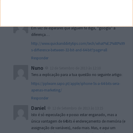
Windows) para se escolher entre 32 e 64.
Responder
D
12 de Setembro de 2013 às 11:47
Em vez de esperares que alguem te diga, “googla” a
diferença…
http://www.quickanddirtytips.com/tech/what%E2%80%99
s-difference-between-32-bit-and-64-bit?page=all
Responder
Nuno
12 de Setembro de 2013 às 12:10
Tens a explicação para a tua questão no seguinte artigo:
https://pplware.sapo.pt/apple/iphone-5s-a-64-bits-sera-
apenas-marketing/
Responder
Daniel
12 de Setembro de 2013 às 13:15
Isto é só especulação e posso estar enganado, mas a
única vantagem de 64bits é endereçamento de memória (e
assignação de variáveis), nada mais. Mas, e aqui um