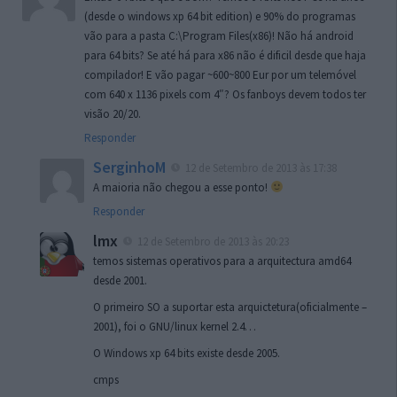
(desde o windows xp 64 bit edition) e 90% do programas
vão para a pasta C:\Program Files(x86)! Não há android
para 64 bits? Se até há para x86 não é dificil desde que haja
compilador! E vão pagar ~600~800 Eur por um telemóvel
com 640 x 1136 pixels com 4″? Os fanboys devem todos ter
visão 20/20.
Responder
SerginhoM
12 de Setembro de 2013 às 17:38
A maioria não chegou a esse ponto!
Responder
lmx
12 de Setembro de 2013 às 20:23
temos sistemas operativos para a arquitectura amd64
desde 2001.
O primeiro SO a suportar esta arquictetura(oficialmente –
2001), foi o GNU/linux kernel 2.4…
O Windows xp 64 bits existe desde 2005.
cmps