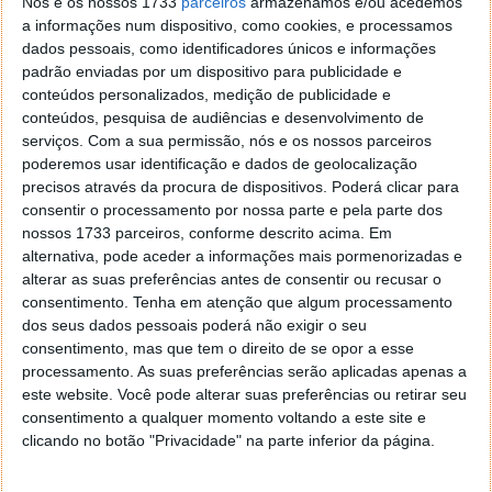
Nós e os nossos 1733
parceiros
armazenamos e/ou acedemos
a informações num dispositivo, como cookies, e processamos
dados pessoais, como identificadores únicos e informações
padrão enviadas por um dispositivo para publicidade e
conteúdos personalizados, medição de publicidade e
conteúdos, pesquisa de audiências e desenvolvimento de
serviços.
Com a sua permissão, nós e os nossos parceiros
poderemos usar identificação e dados de geolocalização
precisos através da procura de dispositivos. Poderá clicar para
consentir o processamento por nossa parte e pela parte dos
nossos 1733 parceiros, conforme descrito acima. Em
alternativa, pode aceder a informações mais pormenorizadas e
alterar as suas preferências antes de consentir ou recusar o
Comentários
168
consentimento.
Tenha em atenção que algum processamento
dos seus dados pessoais poderá não exigir o seu
consentimento, mas que tem o direito de se opor a esse
Benchmark do iPhone 5
processamento. As suas preferências serão aplicadas apenas a
12 de Setembro de 2013 às 11:20
este website. Você pode alterar suas preferências ou retirar seu
Mas afinal quem é que fabricou o A7, o processador do
consentimento a qualquer momento voltando a este site e
iPhone 5s ?
clicando no botão "Privacidade" na parte inferior da página.
A Apple andava a ver se arranjava outro fabricante para a
Samsung não ficar a saber mais do que a conta.