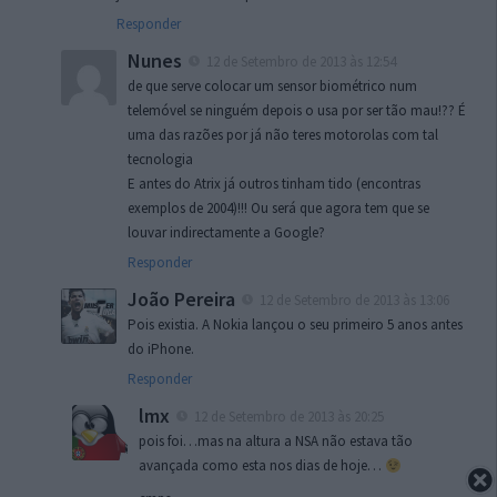
Responder
Nunes
12 de Setembro de 2013 às 12:54
de que serve colocar um sensor biométrico num
telemóvel se ninguém depois o usa por ser tão mau!?? É
uma das razões por já não teres motorolas com tal
tecnologia
E antes do Atrix já outros tinham tido (encontras
exemplos de 2004)!!! Ou será que agora tem que se
louvar indirectamente a Google?
Responder
João Pereira
12 de Setembro de 2013 às 13:06
Pois existia. A Nokia lançou o seu primeiro 5 anos antes
do iPhone.
Responder
lmx
12 de Setembro de 2013 às 20:25
pois foi…mas na altura a NSA não estava tão
avançada como esta nos dias de hoje…