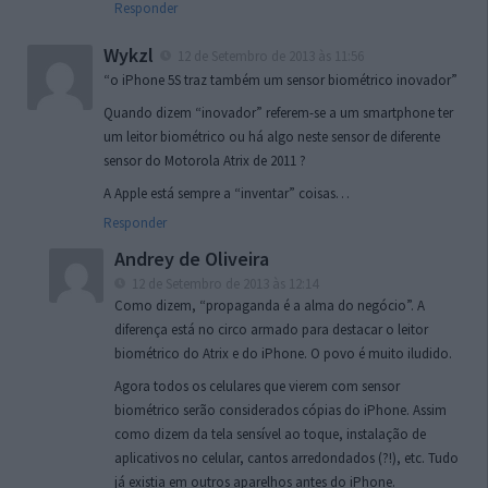
Responder
Wykzl
12 de Setembro de 2013 às 11:56
“o iPhone 5S traz também um sensor biométrico inovador”
Quando dizem “inovador” referem-se a um smartphone ter
um leitor biométrico ou há algo neste sensor de diferente
sensor do Motorola Atrix de 2011 ?
A Apple está sempre a “inventar” coisas…
Responder
Andrey de Oliveira
12 de Setembro de 2013 às 12:14
Como dizem, “propaganda é a alma do negócio”. A
diferença está no circo armado para destacar o leitor
biométrico do Atrix e do iPhone. O povo é muito iludido.
Agora todos os celulares que vierem com sensor
biométrico serão considerados cópias do iPhone. Assim
como dizem da tela sensível ao toque, instalação de
aplicativos no celular, cantos arredondados (?!), etc. Tudo
já existia em outros aparelhos antes do iPhone.