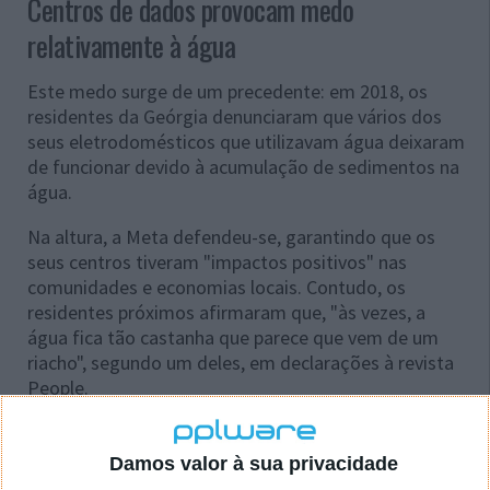
Centros de dados provocam medo
relativamente à água
Este medo surge de um precedente: em 2018, os
residentes da Geórgia denunciaram que vários dos
seus eletrodomésticos que utilizavam água deixaram
de funcionar devido à acumulação de sedimentos na
água.
Na altura, a Meta defendeu-se, garantindo que os
seus centros tiveram "impactos positivos" nas
comunidades e economias locais. Contudo, os
residentes próximos afirmaram que, "às vezes, a
água fica tão castanha que parece que vem de um
riacho", segundo um deles, em declarações à revista
People.
Neste caso, em Louisiana, a gigante tecnológica
argumenta que as suas instalações utilizam uma
Damos valor à sua privacidade
"tecnologia de refrigeração que é significativamente