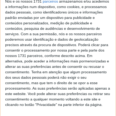
Nós e os nossos 1731
parceiros
armazenamos e/ou acedemos
mais eficiente na utilização da água do que o padrão
a informações num dispositivo, como cookies, e processamos
do setor" e reutiliza a mesma água várias vezes.
dados pessoais, como identificadores únicos e informações
padrão enviadas por um dispositivo para publicidade e
A empresa afirmou, também, que utiliza a mesma
conteúdos personalizados, medição de publicidade e
quantidade de "energia limpa e renovável" que a
conteúdos, pesquisa de audiências e desenvolvimento de
eletricidade que consome, e prevê restaurar mais
serviços.
Com a sua permissão, nós e os nossos parceiros
água do que a consumida pelas suas instalações até
poderemos usar identificação e dados de geolocalização
2030.
precisos através da procura de dispositivos. Poderá clicar para
consentir o processamento por nossa parte e pela parte dos
nossos 1731 parceiros, conforme descrito acima. Em
alternativa, pode aceder a informações mais pormenorizadas e
alterar as suas preferências antes de consentir ou recusar o
consentimento.
Tenha em atenção que algum processamento
Acompanhe o Pplware no Google Notícias
dos seus dados pessoais poderá não exigir o seu
consentimento, mas que tem o direito de se opor a esse
processamento. As suas preferências serão aplicadas apenas a
Proponha uma correção, faça uma sugestão
este website. Você pode alterar suas preferências ou retirar seu
consentimento a qualquer momento voltando a este site e
Autor:
Ana Sofia Neto
clicando no botão "Privacidade" na parte inferior da página.