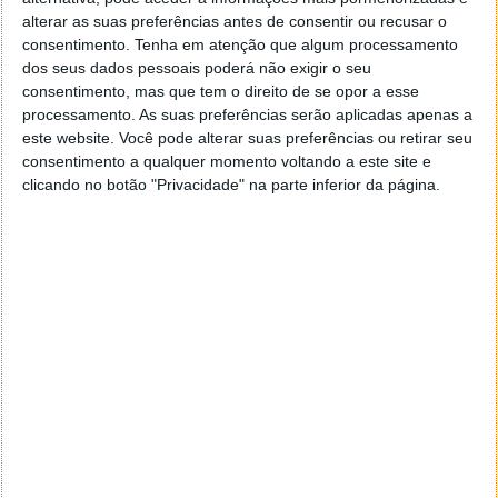
alterar as suas preferências antes de consentir ou recusar o
consentimento.
Tenha em atenção que algum processamento
Autor:
Pedro Pinto
dos seus dados pessoais poderá não exigir o seu
consentimento, mas que tem o direito de se opor a esse
processamento. As suas preferências serão aplicadas apenas a
Tags:
este website. Você pode alterar suas preferências ou retirar seu
baterias
consentimento a qualquer momento voltando a este site e
clicando no botão "Privacidade" na parte inferior da página.
PRÓXIMO ARTIGO
As disquetes não morrem, mas há razões fortes para
isso
ARTIGO ANTERIOR
Nem só de homens é composta a tecnologia:
FemTech está perto de valer 1 bilião de dólares