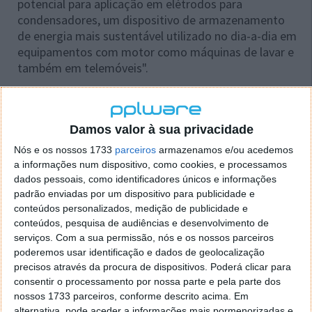
potencial para aplicação em elétrodos para
condensadores, um dispositivo de armazenamento
de energia mais sustentável utilizado no dia-a-dia em
equipamentos com motor como máquinas de lavar e
também em telemóveis".
Os investigadores pretendem ainda que estas
baterias sejam "mais seguras" ao substituir um
eletrólito [material que conduz eletricidade em
Damos valor à sua privacidade
estado líquido] por um eletrólito sólido.
Nós e os nossos 1733
parceiros
armazenamos e/ou acedemos
a informações num dispositivo, como cookies, e processamos
dados pessoais, como identificadores únicos e informações
padrão enviadas por um dispositivo para publicidade e
conteúdos personalizados, medição de publicidade e
Este artigo tem mais de um ano
conteúdos, pesquisa de audiências e desenvolvimento de
serviços.
Com a sua permissão, nós e os nossos parceiros
poderemos usar identificação e dados de geolocalização
Acompanhe o Pplware no Google Notícias
precisos através da procura de dispositivos. Poderá clicar para
consentir o processamento por nossa parte e pela parte dos
nossos 1733 parceiros, conforme descrito acima. Em
Proponha uma correção, faça uma sugestão
alternativa, pode aceder a informações mais pormenorizadas e