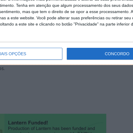
timento.
Tenha em atenção que algum processamento dos seus dados
nsentimento, mas que tem o direito de se opor a esse processamento. A
as a este website. Você pode alterar suas preferências ou retirar seu
tando a este site e clicando no botão "Privacidade" na parte inferior 
azenar qualquer tipo de ficheiro digital na sua unidade
ra aceder a essa informação basta ligar o seu
necessitando apenas de um browser para visualizar toda a
AIS OPÇÕES
CONCORDO
rizada como uma biblioteca portátil anónima que
os.