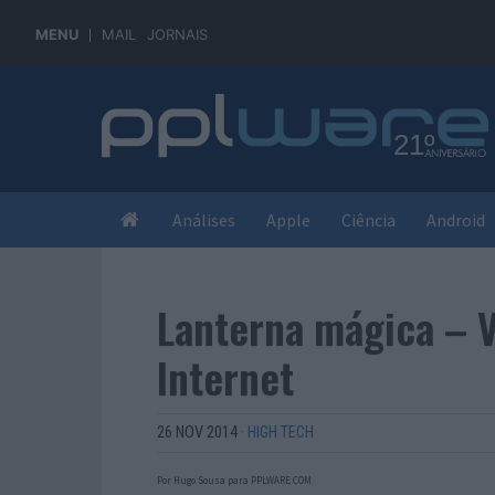
MENU
MAIL
JORNAIS
Análises
Apple
Ciência
Android
Lanterna mágica – 
Internet
26 NOV 2014
·
HIGH TECH
Por Hugo Sousa para PPLWARE.COM