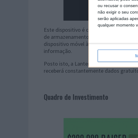
ou recusar o consen
não exigir o seu co
serão aplicadas apen
qualquer momento vol
Este dispositivo é capaz de receber e arm
de armazenamento interno. Sendo que pa
dispositivo móvel à lanterna via Wi-fi, 
informação.
M
Posto isto, a Lanterna pode ser caracte
receberá constantemente dados gratuit
Quadro de Investimento