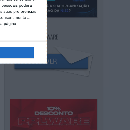
 pessoais poderá
s suas preferências
 consentimento a
da página.
NEWSLETTER PPLWARE