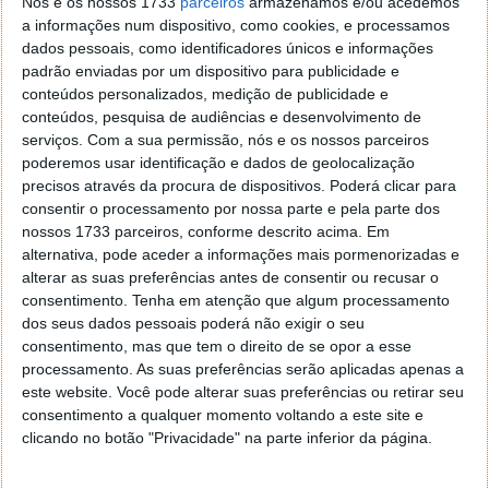
Nós e os nossos 1733
parceiros
armazenamos e/ou acedemos
a informações num dispositivo, como cookies, e processamos
anterior
próxima
dados pessoais, como identificadores únicos e informações
padrão enviadas por um dispositivo para publicidade e
conteúdos personalizados, medição de publicidade e
O interior do ID Buzz, para além de estar equipado
conteúdos, pesquisa de audiências e desenvolvimento de
com alta tecnologia, é totalmente adaptável, como
serviços.
Com a sua permissão, nós e os nossos parceiros
já referimos. O veículo pode levar até um máximo de
poderemos usar identificação e dados de geolocalização
8 pessoas. A optimização do espaço parece ser uma
precisos através da procura de dispositivos. Poderá clicar para
preocupação da marca, uma vez que no interior do
consentir o processamento por nossa parte e pela parte dos
automóvel e na bagageira, não faltará espaço. O
nossos 1733 parceiros, conforme descrito acima. Em
veículo tem também a novidade de aproveitar a mala
alternativa, pode aceder a informações mais pormenorizadas e
da frente e a de trás, onde já não mora o motor de
alterar as suas preferências antes de consentir ou recusar o
combustão.
consentimento.
Tenha em atenção que algum processamento
dos seus dados pessoais poderá não exigir o seu
consentimento, mas que tem o direito de se opor a esse
processamento. As suas preferências serão aplicadas apenas a
este website. Você pode alterar suas preferências ou retirar seu
consentimento a qualquer momento voltando a este site e
clicando no botão "Privacidade" na parte inferior da página.