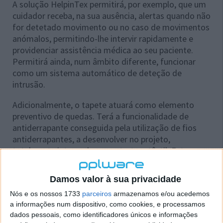
A solução HelpinTex permitirá, por exemplo, que um
cuidador receba, na sua ausência, alertas quando não
for detetado movimento ou no caso de movimentos
anómalos, permitindo-lhe intervir rapidamente e
providenciar assistência médica ao seu paciente.
Permitirá ainda, num âmbito diferente, funcionar
como um sistema automático de deteção de
intrusão.
Adicionalmente, o tapete atuará como elemento
preventivo de quedas. Terá a funcionalidade de
antiderrapante conseguida pela utilização de fios
antiderrapantes, a desenvolver no projeto,
totalmente integrados na estrutura têxtil. Esta
abordagem permitirá garantir uma forte aderência
ao piso e durabilidade do efeito.
Damos valor à sua privacidade
Nós e os nossos 1733
parceiros
armazenamos e/ou acedemos
a informações num dispositivo, como cookies, e processamos
dados pessoais, como identificadores únicos e informações