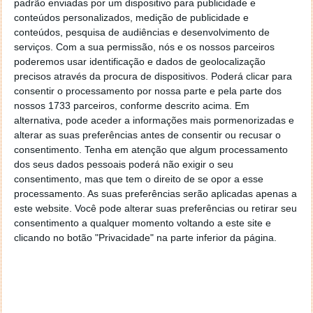
padrão enviadas por um dispositivo para publicidade e
conteúdos personalizados, medição de publicidade e
conteúdos, pesquisa de audiências e desenvolvimento de
serviços.
Com a sua permissão, nós e os nossos parceiros
poderemos usar identificação e dados de geolocalização
precisos através da procura de dispositivos. Poderá clicar para
consentir o processamento por nossa parte e pela parte dos
nossos 1733 parceiros, conforme descrito acima. Em
alternativa, pode aceder a informações mais pormenorizadas e
alterar as suas preferências antes de consentir ou recusar o
consentimento.
Tenha em atenção que algum processamento
HelpinTex: Novos materiais trazem inovação e
dos seus dados pessoais poderá não exigir o seu
soluções inovadoras
consentimento, mas que tem o direito de se opor a esse
processamento. As suas preferências serão aplicadas apenas a
este website. Você pode alterar suas preferências ou retirar seu
Atenta à evolução dos materiais e tecnologias, a
consentimento a qualquer momento voltando a este site e
empresa
António Salgado
, líder do projeto, reuniu
clicando no botão "Privacidade" na parte inferior da página.
um consórcio onde conta com dois parceiros, o
CeNTI - Centro de Nanotecnologia e Materiais
Técnicos, Funcionais e Inteligentes e o
CITEVE
-
Centro Tecnológico das Indústrias Têxtil e do
Vestuário de Portugal, que, de forma complementar,