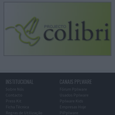
INSTITUCIONAL
CANAIS PPLWARE
Sobre Nós
Fórum Pplware
Contacto
Usados Pplware
Press Kit
Pplware Kids
Ficha Técnica
Empresas Hoje
Regras de Utilização
PiPplware