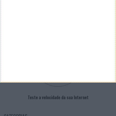
PUB
VELOCÍMETRO PPLWARE
Teste a velocidade da sua Internet