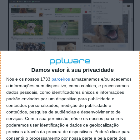
Damos valor à sua privacidade
Nós e os nossos 1733
parceiros
armazenamos e/ou acedemos
Além disso, o Google Chrome continuará a
a informações num dispositivo, como cookies, e processamos
apresentar avisos de potenciais vírus, como a
dados pessoais, como identificadores únicos e informações
padrão enviadas por um dispositivo para publicidade e
notificação de que um download perigoso foi
conteúdos personalizados, medição de publicidade e
bloqueado, da mesma forma que o cadeado
conteúdos, pesquisa de audiências e desenvolvimento de
atualizado da Google
identifica se os websites são
serviços.
Com a sua permissão, nós e os nossos parceiros
seguros
.
poderemos usar identificação e dados de geolocalização
precisos através da procura de dispositivos. Poderá clicar para
A interface de utilizador flexível permite que o
consentir o processamento por nossa parte e pela parte dos