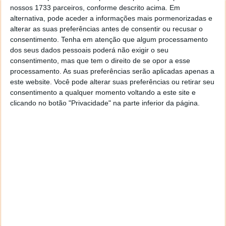
Chrome forneça mais contexto para o seu download,
nossos 1733 parceiros, conforme descrito acima. Em
de modo a protegê-lo de vírus potencialmente
alternativa, pode aceder a informações mais pormenorizadas e
perigosos, e permite-lhe criar opções de verificação
alterar as suas preferências antes de consentir ou recusar o
avançadas.
consentimento.
Tenha em atenção que algum processamento
dos seus dados pessoais poderá não exigir o seu
consentimento, mas que tem o direito de se opor a esse
processamento. As suas preferências serão aplicadas apenas a
Como voltar ao antigo design da barra de
este website. Você pode alterar suas preferências ou retirar seu
consentimento a qualquer momento voltando a este site e
downloads do Chrome
clicando no botão "Privacidade" na parte inferior da página.
Se for um utilizador que prefere utilizar a barra de
downloads antiga, existe uma solução. Escreva
chrome://flags/#download-bubble
na barra de
endereços e clique no "Enter".
Será aberto o separador "Experiments" com a opção
"
Enable download bubble
" realçada a amarelo. Clique
no menu e clique em "Disabled". No canto inferior
direito do ecrã, clique em "Relaunch" para que as
alterações tenham efeito.