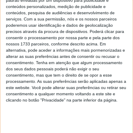
deste gadget. A presença de um processador
Intel
padrão enviadas por um dispositivo para publicidade e
conteúdos personalizados, medição de publicidade e
Atom
faz diferença, quer a nível do que o Glass
conteúdos, pesquisa de audiências e desenvolvimento de
consegue fazer e da própria autonomia deste.
serviços.
Com a sua permissão, nós e os nossos parceiros
Também o wireless foi melhorado, com suporte para
poderemos usar identificação e dados de geolocalização
os 5GHz. Fala-se de uma possível bateria externa,
precisos através da procura de dispositivos. Poderá clicar para
para aumentar a utilização, mas não foi vista nesta
consentir o processamento por nossa parte e pela parte dos
certificação.
nossos 1733 parceiros, conforme descrito acima. Em
alternativa, pode aceder a informações mais pormenorizadas e
A própria construção do Glass está melhor, sendo
alterar as suas preferências antes de consentir ou recusar o
mais robusta e mais cuidada
, o que garante uma
consentimento.
Tenha em atenção que algum processamento
utilização melhor e uma garantia de maior
dos seus dados pessoais poderá não exigir o seu
durabilidade.
consentimento, mas que tem o direito de se opor a esse
processamento. As suas preferências serão aplicadas apenas a
Mesmo com este testes já realizados, a Google ainda
este website. Você pode alterar suas preferências ou retirar seu
terá de o anunciar de forma oficial. Há muito que se
consentimento a qualquer momento voltando a este site e
fala que estará já em testes há vários meses em
clicando no botão "Privacidade" na parte inferior da página.
empresas e escritórios para garantir a sua qualidade.