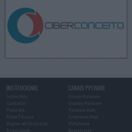
INSTITUCIONAL
CANAIS PPLWARE
Sobre Nós
Fórum Pplware
Contacto
Usados Pplware
Press Kit
Pplware Kids
Ficha Técnica
Empresas Hoje
Regras de Utilização
PiPplware
Privacidade
Newsletter