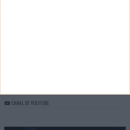
Teste a velocidade da sua Internet
CATEGORIAS
Categorias
ARQUIVO
Arquivo
CANAL DE YOUTUBE