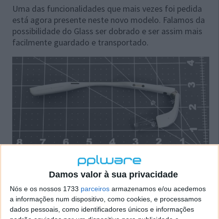
Uma das funcionalidades que mais vezes foi pedida
está agora presente neste novo modelo. Falamos da
possibilidade do Glass ser dobrado e ser assim mais
facilmente guardado e transportado.
anterior
próxima
Damos valor à sua privacidade
Nós e os nossos 1733
parceiros
armazenamos e/ou acedemos
Também ao nível do hardware foi possível ver
a informações num dispositivo, como cookies, e processamos
mudanças profundas, que melhoram a prestação
dados pessoais, como identificadores únicos e informações