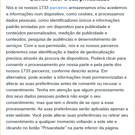
Para aceder ao Friendly Pix pode utilizar o
website
Nós e os nossos 1733
parceiros
armazenamos e/ou acedemos
ou a
aplicação iOS
que foi carregada para a App
a informações num dispositivo, como cookies, e processamos
Store a semana passada. Quanto ao Android, não
dados pessoais, como identificadores únicos e informações
existe ainda uma previsão de quando poderá sair ou
padrão enviadas por um dispositivo para publicidade e
se irá sequer existir.
conteúdos personalizados, medição de publicidade e
conteúdos, pesquisa de audiências e desenvolvimento de
Embora a Google afirme que é apenas uma
serviços.
Com a sua permissão, nós e os nossos parceiros
experiência, como tantas outras que costuma fazer, a
poderemos usar identificação e dados de geolocalização
verdade é que esta aplicação tem tido boa aceitação
precisos através da procura de dispositivos. Poderá clicar para
e são cada vez mais os utilizadores que têm aderido
consentir o processamento por nossa parte e pela parte dos
a esta rede social.
nossos 1733 parceiros, conforme descrito acima. Em
alternativa, pode aceder a informações mais pormenorizadas e
alterar as suas preferências antes de consentir ou recusar o
consentimento.
Tenha em atenção que algum processamento
dos seus dados pessoais poderá não exigir o seu
consentimento, mas que tem o direito de se opor a esse
processamento. As suas preferências serão aplicadas apenas a
este website. Você pode alterar suas preferências ou retirar seu
consentimento a qualquer momento voltando a este site e
clicando no botão "Privacidade" na parte inferior da página.