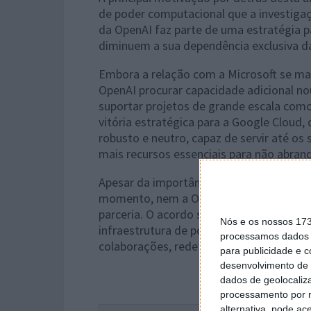
de poder computacional que a investigaç
da OpenAI faz parte de uma estratégia pa
diminuem a sua dependência exclusiva da M
Embora a relação com a Microsoft se man
OpenAI procurar capacidade adicional no
suportar projetos de grande escala com
vitória estratégica para a Google Cloud
robusto e neutro, capaz de servir até os
mais recursos essenciais para não abran
Apesar da importância do acordo, as em
momento, nem a OpenAI, nem a Google, n
parceria. O acordo sublinha uma nova re
Nós e os nossos 17
infraestrutura de ponta é tão avassalado
processamos dados p
colaborações, redefinindo o que signific
para publicidade e 
desenvolvimento de 
dados de geolocaliza
processamento por n
alternativa, pode ac