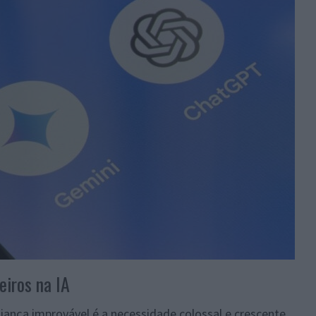
eiros na IA
liança improvável é a necessidade colossal e crescente