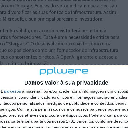
ão em IA exige. Fontes do setor indicam que a decisão
ra diversificar as suas fontes de infraestrutura. Assim,
icrosoft, a sua principal parceira e investidora.
tenha sólida, um acordo revisto terá permitido à
utros fornecedores. Esta é uma necessidade crítica para
o o "Stargate". O desenvolvimento é visto como uma
, que se posiciona como um fornecedor de infraestrutura
 seus concorrentes diretos. A OpenAI garante o acesso a
dar o ritmo da inovação.
presas envolvidas mantêm-se em silêncio. Até ao
em a Microsoft emitiram comentários oficiais sobre a
Damos valor à sua privacidade
alidade no mundo da tecnologia. A procura por
31
parceiros
armazenamos e/ou acedemos a informações num dispositi
ra que pode forçar até os mais ferozes adversários a
essoais, como identificadores únicos e informações padrão enviadas 
a ser um competidor na era da IA.
conteúdos personalizados, medição de publicidade e conteúdos, pesqui
serviços.
Com a sua permissão, nós e os nossos parceiros poderemos 
ção precisos através da procura de dispositivos. Poderá clicar para co
ossa parte e pela parte dos nossos 1731 parceiros, conforme descrit
eder a informações mais pormenorizadas e alterar as suas preferência