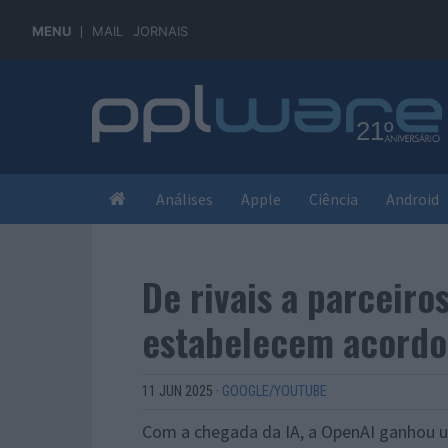
MENU
MAIL
JORNAIS
Análises
Apple
Ciência
Android
De rivais a parceiro
estabelecem acordo 
11 JUN 2025
·
GOOGLE/YOUTUBE
Com a chegada da IA, a OpenAI ganhou u