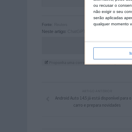
Este
ou recusar o consen
não exigir o seu co
serão aplicadas apen
qualquer momento vol
Fonte:
Reuters
Neste artigo:
ChatGPT
,
Gemini
,
Google
,
IA
,
Op
Acompanhe o P
M
Proponha uma correção, faça uma sugestão
ARTIGO ANTERIOR
Android Auto 14.5 já está disponível para o
carro e prepara novidades