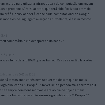
 um acordo para utilizar a infraestrutura de computação em nuvem
seus problemas.” // “O acordo, que terá sido finalizado em maio
rmitirá à OpenAI aceder à capacidade computacional da Google
eus modelos de linguagem avançados.” Excelente, é assim mesmo.
 08:42
o meu comentário e ele desaparece do nada ??
25 às 11:52
foi o sistema de antiSPAM que os barrou. Ora vê se estão lançados.
1 de Junho de 2025 às 12:11
sde há tantos anos vocês nem sequer me deixam que os meus
logo publicados ?? Porquê ?? Talvez seja a pessoa mais correta aqui
m cá sempre com bons motivos e até ao dia de hoje os meus
sempre barrados para não serem logo publicados ?? Porquê ??