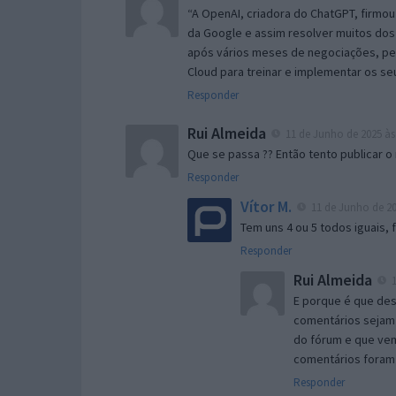
“A OpenAI, criadora do ChatGPT, firmou
da Google e assim resolver muitos dos 
após vários meses de negociações, pe
Cloud para treinar e implementar os s
Responder
Rui Almeida
11 de Junho de 2025 às
Que se passa ?? Então tento publicar 
Responder
Vítor M.
11 de Junho de 20
Tem uns 4 ou 5 todos iguais, 
Responder
Rui Almeida
1
E porque é que de
comentários sejam 
do fórum e que ve
comentários foram 
Responder