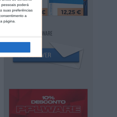
 pessoais poderá
s suas preferências
 consentimento a
da página.
NEWSLETTER PPLWARE