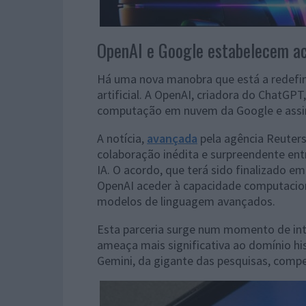
OpenAI e Google estabelecem a
Há uma nova manobra que está a redefini
artificial. A OpenAI, criadora do ChatGPT
computação em nuvem da Google e assim
A notícia,
avançada
pela agência Reuter
colaboração inédita e surpreendente entr
IA. O acordo, que terá sido finalizado e
OpenAI aceder à capacidade computacion
modelos de linguagem avançados.
Esta parceria surge num momento de in
ameaça mais significativa ao domínio h
Gemini, da gigante das pesquisas, comp