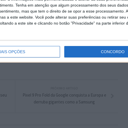
 artigo tem mais de um ano
timento.
Tenha em atenção que algum processamento dos seus dados
nsentimento, mas que tem o direito de se opor a esse processamento. A
as a este website. Você pode alterar suas preferências ou retirar seu
tando a este site e clicando no botão "Privacidade" na parte inferior 
enAI
plware no Google Notícias
AIS OPÇÕES
CONCORDO
Autor:
Pedro Simões
PRÓXIMO ARTIGO
 seu
Pixel 9 Pro Fold da Google conquista a Europa e
derruba gigantes como a Samsung