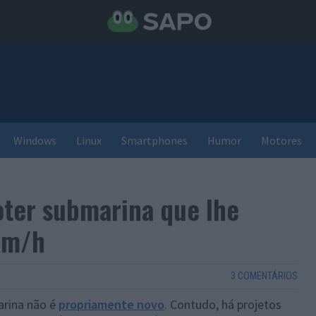
Windows
Linux
Smartphones
Humor
Motores
oter submarina que lhe
km/h
3 COMENTÁRIOS
arina não é
propriamente novo
. Contudo, há projetos