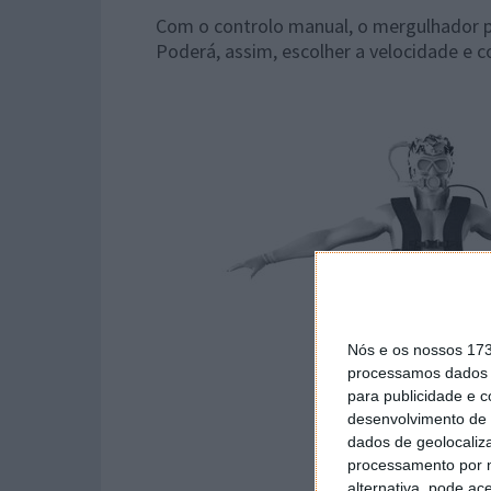
Com o controlo manual, o mergulhador p
Poderá, assim, escolher a velocidade e c
Nós e os nossos 17
processamos dados p
para publicidade e 
desenvolvimento de 
dados de geolocaliza
processamento por n
alternativa, pode ac