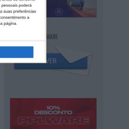
 pessoais poderá
s suas preferências
 consentimento a
da página.
NEWSLETTER PPLWARE