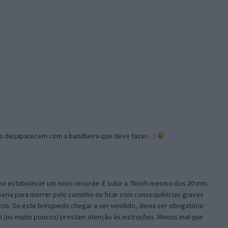
s desaparecem com a barulheira que deve fazer…!
rro estabelecer um novo recorde. E subir a 7km/h mesmo dos 20 mts
 seria para morrer pelo caminho ou ficar com consequências graves
io. Se este brinquedo chegar a ser vendido, devia ser obrigatório
 (ou muito poucos) prestam atenção às instruções. Menos mal que