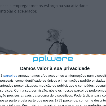
assa a empregar menos esforço na sua atividade.
ontrolar o acelerador.
Damos valor à sua privacidade
33
parceiros
armazenamos e/ou acedemos a informações num dispositi
essoais, como identificadores únicos e informações padrão enviadas 
conteúdos personalizados, medição de publicidade e conteúdos, pesqui
serviços.
Com a sua permissão, nós e os nossos parceiros poderemos 
ção precisos através da procura de dispositivos. Poderá clicar para co
ossa parte e pela parte dos nossos 1733 parceiros, conforme descrit
eder a informações mais pormenorizadas e alterar as suas preferência