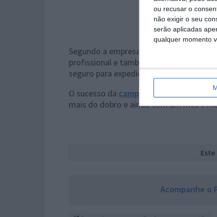
ou recusar o consen
não exigir o seu co
serão aplicadas apen
qualquer momento vol
Segundo a empresa criadora, este é um
profissional e também a quem faz esta
seguro para expedições científicas e res
M
O sucesso da
campanha
é notório, com 
mais do dobro e ainda com um mês e me
Este
Acompanhe o P