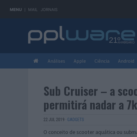
MENU
MAIL
JORNAIS
Análises
Apple
Ciência
Android
Sub Cruiser – a sco
permitirá nadar a 7
22 JUL 2019
·
GADGETS
O conceito de scooter aquática ou subm