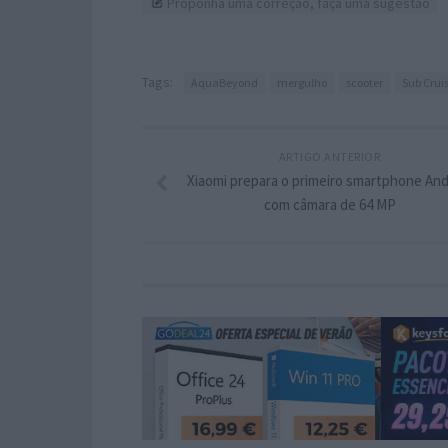
Proponha uma correção, faça uma sugestão
Tags:
AquaBeyond
mergulho
scooter
Sub Crui
ARTIGO ANTERIOR
Xiaomi prepara o primeiro smartphone And
com câmara de 64 MP