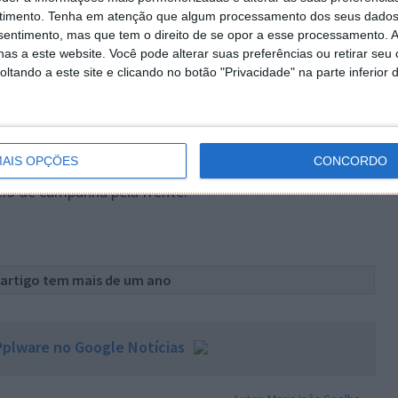
timento.
Tenha em atenção que algum processamento dos seus dados
nsentimento, mas que tem o direito de se opor a esse processamento. A
as a este website. Você pode alterar suas preferências ou retirar seu
tando a este site e clicando no botão "Privacidade" na parte inferior 
 equipamento que se pode adaptar ao mergulhador
 prática de forma amadora. É mesmo indicado como
gates.
AIS OPÇÕES
CONCORDO
uma meta a rondar os 10 mil dólares, já ultrapassada em
io de campanha pela frente.
 artigo tem mais de um ano
plware no Google Notícias