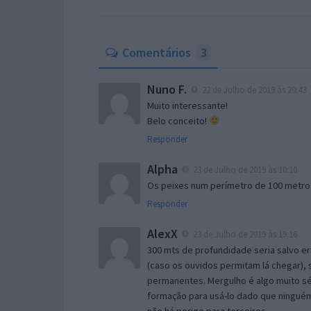
Comentários
3
Nuno F.
22 de Julho de 2019 às 20:43
Muito interessante!
Belo conceito!
Responder
Alpha
23 de Julho de 2019 às 10:10
Os peixes num perímetro de 100 metro
Responder
AlexX
23 de Julho de 2019 às 19:16
300 mts de profundidade seria salvo e
(caso os ouvidos permitam lá chegar),
permanentes. Mergulho é algo muito sér
formação para usá-lo dado que ninguém
não há perigo para terceiros.