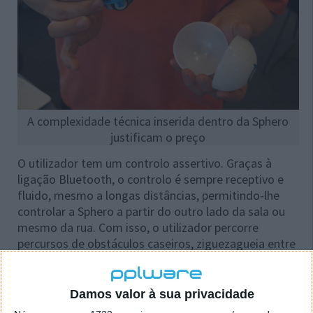
A complexidade técnica inserida dentro da Sphero
justificam o preço
O utilizador tem um controlo assertivo. Graças à
ligação Bluetooth, o controlo é sempre receptivo e
fluido, mesmo a longas distâncias, permitindo-lhe
controlar a Sphero a partir do outro lado da sala ou
mesmo da rua. Com isso, o utilizador percorre
percursos de obstáculos caseiros, ziguezagueia entre
pés de mobília ou brinca com o seu animal
doméstico. E com um LED multicolorido, pode
alterar a cor da Sphero para que se adapte à sua
Damos valor à sua privacidade
disposição, para jogar no escuro ou criar uma cor de