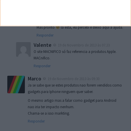
Isto porque desenvolveu com isso uma interacção
com a Apple TV como diz mais abaixo, coisa que não
existe em Android.
Mas pronto
lá está, eu percebi e deixo aqui a ajuda.
Responder
Valente
19 de Novembro de 2013 às 07:23
O site MACNIFICO só faz referencia a produtos Apple.
MACnifico.
Responder
Marco
19 de Novembro de 2013 às 09:30
Ja se sabe que se estes produtos nao forem vendidos como
gadgets para Iphone ninguem quer saber.
O mesmo artigo mas a falar como gadget para Android
nao iria ter impacto nenhum.
Chama-se a isso markting.
Responder